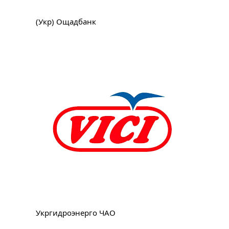
(Укр) Ощадбанк
Укргидроэнерго ЧАО