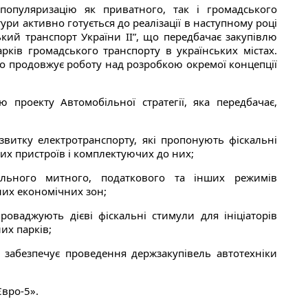
популяризацію як приватного, так і громадського
ри активно готується до реалізації в наступному році
ький транспорт України ІІ”, що передбачає закупівлю
ків громадського транспорту в українських містах.
тво продовжує роботу над розробкою окремої концепції
 проекту Автомобільної стратегії, яка передбачає,
итку електротранспорту, які пропонують фіскальні
их пристроїв і комплектуючих до них;
ального митного, податкового та інших режимів
ьних економічних зон;
ваджують дієві фіскальні стимули для ініціаторів
их парків;
забезпечує проведення держзакупівель автотехніки
Євро-5».