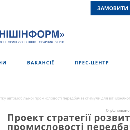
ЗАМОВИТИ 
НИ
ВАКАНСІЇ
ПРЕС-ЦЕНТР
витку автомобільної промисловості передбачає стимули для вітчизняно
Опубліковано 
Проект стратегії розви
промисловості передба