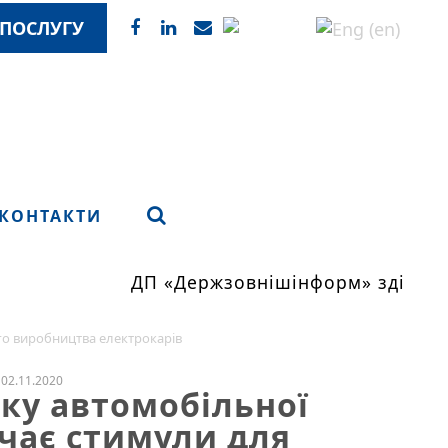
ПОСЛУГУ
КОНТАКТИ
ДП «Держзовнішінформ» здійснює
го виробництва електрокарів
02.11.2020
тку автомобільної
чає стимули для