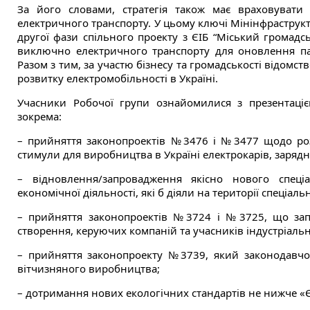
За його словами, стратегія також має враховувати 
електричного транспорту. У цьому ключі Мінінфраструкту
другої фази спільного проекту з ЄІБ “Міський громадс
виключно електричного транспорту для оновлення пар
Разом з тим, за участю бізнесу та громадськості відомс
розвитку електромобільності в Україні.
Учасники Робочої групи ознайомилися з презентацією
зокрема:
– прийняття законопроектів №3476 і №3477 щодо розв
стимули для виробництва в Україні електрокарів, зарядн
– відновлення/запровадження якісно нового спеці
економічної діяльності, які б діяли на території спеціал
– прийняття законопроектів №3724 і №3725, що запро
створення, керуючих компаній та учасників індустріальн
– прийняття законопроекту №3739, який законодавчо 
вітчизняного виробництва;
– дотримання нових екологічних стандартів не нижче «