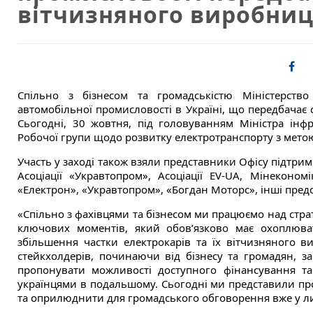
вітчизняного виробниц
Спільно з бізнесом та громадськістю Міністерство
автомобільної промисловості в Україні, що передбачає
Сьогодні, 30 жовтня, під головуванням Міністра інфр
Робочої групи щодо розвитку електротранспорту з метою
Участь у заході також взяли представники Офісу підтри
Асоціації «Укравтопром», Асоціації EV-UA, Мінеконом
«Електрон», «Укравтопром», «Богдан Моторс», інші предс
«Спільно з фахівцями та бізнесом ми працюємо над стра
ключових моментів, який обов’язково має охоплюв
збільшення частки електрокарів та їх вітчизняного ви
стейкхолдерів, починаючи від бізнесу та громадян, 
пропонувати можливості доступного фінансування та
українцями в подальшому. Сьогодні ми представили прое
та оприлюднити для громадського обговорення вже у ли