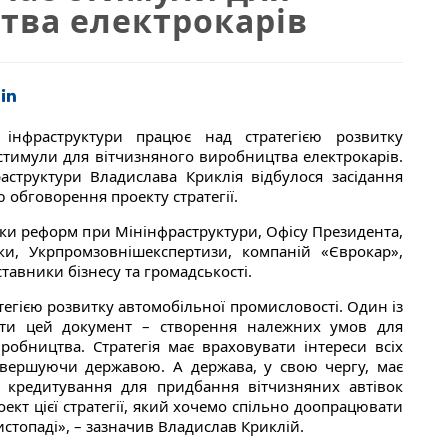
тва електрокарів
 інфраструктури працює над стратегією розвитку
 стимули для вітчизняного виробництва електрокарів.
аструктури Владислава Криклія відбулося засідання
 обговорення проекту стратегії.
мки реформ при Мінінфраструктури, Офісу Президента,
іки, Укрпромзовнішекспертизи, компаній «Єврокар»,
тавники бізнесу та громадськості.
тегією розвитку автомобільної промисловості. Один із
ати цей документ – створення належних умов для
робництва. Стратегія має враховувати інтереси всіх
завершуючи державою. А держава, у свою чергу, має
 кредитування для придбання вітчизняних автівок
кт цієї стратегії, який хочемо спільно доопрацювати
стопаді», – зазначив Владислав Криклій.