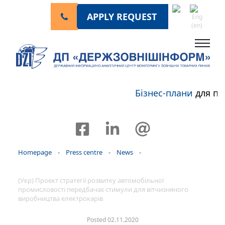
APPLY REQUEST
Бізнес-плани
для пе
Homepage
-
Press centre
-
News
-
(Укр) Проект стратегії розвитку автомобільної
промисловості передбачає стимули для вітчизняного
виробництва електрокарів
Posted 02.11.2020