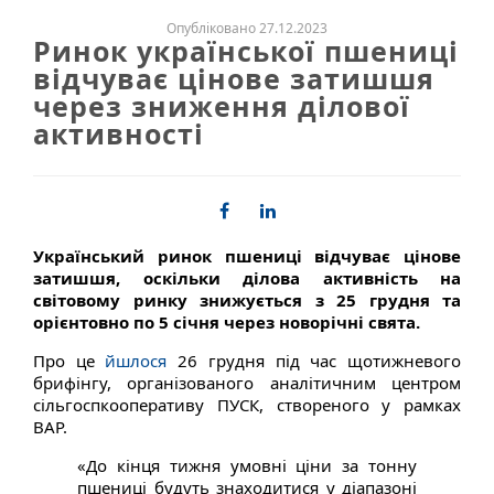
Опубліковано 27.12.2023
Ринок української пшениці
відчуває цінове затишшя
через зниження ділової
активності
Український ринок пшениці відчуває цінове
затишшя, оскільки ділова активність на
світовому ринку знижується з 25 грудня та
орієнтовно по 5 січня через новорічні свята.
Про це
йшлося
26 грудня під час щотижневого
брифінгу, організованого аналітичним центром
сільгоспкооперативу ПУСК, створеного у рамках
ВАР.
«До кінця тижня умовні ціни за тонну
пшениці будуть знаходитися у діапазоні