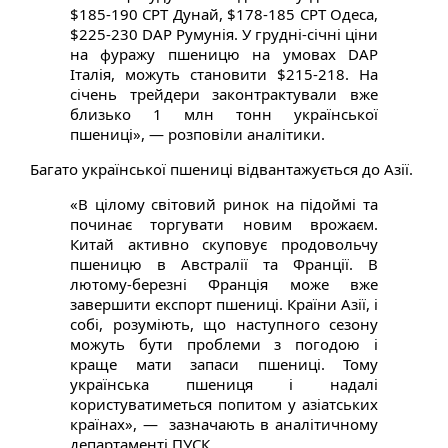
$185-190 СРТ Дунай, $178-185 СРТ Одеса,
$225-230 DAP Румунія. У грудні-січні ціни
на фуражу пшеницю на умовах DAP
Італія, можуть становити $215-218. На
січень трейдери законтрактували вже
близько 1 млн тонн української
пшениці», — розповіли аналітики.
Багато української пшениці відвантажується до Азії.
«В цілому світовий ринок на підоймі та
починає торгувати новим врожаєм.
Китай активно скуповує продовольчу
пшеницю в Австралії та Франції. В
лютому-березні Франція може вже
завершити експорт пшениці. Країни Азії, і
собі, розуміють, що наступного сезону
можуть бути проблеми з погодою і
краще мати запаси пшениці. Тому
українська пшениця і надалі
користуватиметься попитом у азіатських
країнах», — зазначають в аналітичному
департаменті ПУСК.