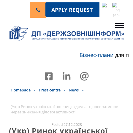
APPLY REQUEST
Бізнес-плани
для пе
Homepage
-
Press centre
-
News
-
(Укр) Ринок української пшениці відчуває цінове затишшя
через зниження ділової активності
Posted 27.12.2023
(Укр) Ринок української