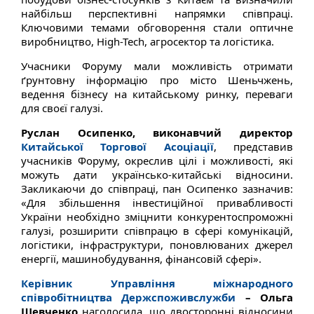
найбільш перспективні напрямки співпраці.
Ключовими темами обговорення стали оптичне
виробництво, High-Tech, агросектор та логістика.
Учасники Форуму мали можливість отримати
ґрунтовну інформацію про місто Шеньчжень,
ведення бізнесу на китайському ринку, переваги
для своєї галузі.
Руслан Осипенко, виконавчий директор
Китайської Торгової Асоціації
, представив
учасників Форуму, окреслив цілі і можливості, які
можуть дати українсько-китайські відносини.
Закликаючи до співпраці, пан Осипенко зазначив:
«Для збільшення інвестиційної привабливості
України необхідно зміцнити конкурентоспроможні
галузі, розширити співпрацю в сфері комунікацій,
логістики, інфраструктури, поновлюваних джерел
енергії, машинобудування, фінансовій сфері».
Керівник Управління міжнародного
співробітництва Держспоживслужби
– Ольга
Шевченко
наголосила, що двосторонні відносини