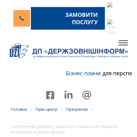
ЗАМОВИТИ
ПОСЛУГУ
Бізнес-плани
для перспекти
Головна
-
Прес-центр
-
Пресрелізи
-
Перспективи розвитку Українсько-Китайських відносин
визначили на бізнес-форумі