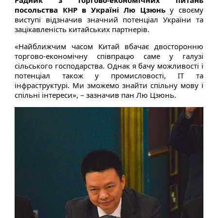
Радник з торгово-економічних питань
посольства КНР в Україні Лю Цзюнь
у своєму
виступі відзначив значний потенціал України та
зацікавленість китайських партнерів.
«Найближчим часом Китай вбачає двосторонню
торгово-економічну співпрацю саме у галузі
сільського господарства. Однак я бачу можливості і
потенціал також у промисловості, ІТ та
інфраструктурі. Ми зможемо знайти спільну мову і
спільні інтереси», – зазначив пан Лю Цзюнь.