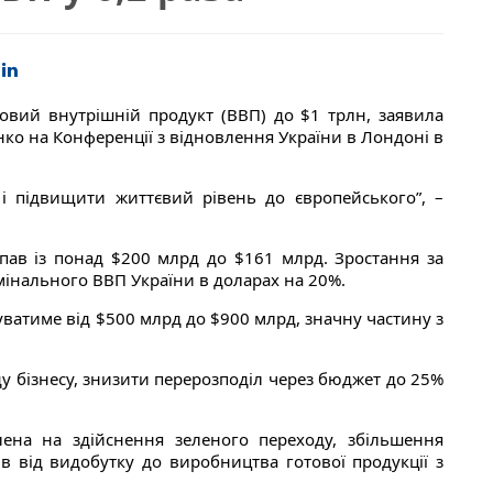
ловий внутрішній продукт (ВВП) до $1 трлн, заявила
нко на Конференції з відновлення України в Лондоні в
і підвищити життєвий рівень до європейського”, –
впав із понад $200 млрд до $161 млрд. Зростання за
мінального ВВП України в доларах на 20%.
ватиме від $500 млрд до $900 млрд, значну частину з
ду бізнесу, знизити перерозподіл через бюджет до 25%
лена на здійснення зеленого переходу, збільшення
ів від видобутку до виробництва готової продукції з