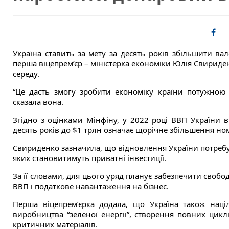
Україна ставить за мету за десять років збільшити ва
перша віцепрем’єр – міністерка економіки Юлія Свириде
середу.
“Це дасть змогу зробити економіку країни потужною 
сказала вона.
Згідно з оцінками Мінфіну, у 2022 році ВВП України 
десять років до $1 трлн означає щорічне збільшення но
Свириденко зазначила, що відновлення України потребу
яких становитимуть приватні інвестиції.
За її словами, для цього уряд планує забезпечити свобо
ВВП і податкове навантаження на бізнес.
Перша віцепрем’єрка додала, що Україна також наці
виробництва “зеленої енергії”, створення повних цикл
критичних матеріалів.