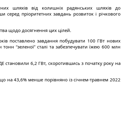
тних шляхів від колишніх радянських шляхів до
ши серед пріоритетних завдань розвиток і річкового
ства щодо досягнення цих цілей.
років поставлено завдання побудувати 100 ГВт нових
 тонн “зеленої” сталі та забезпечувати їжею 600 млн
ДЕ становили 6,2 ГВт, скоротившись з початку року на
, що на 43,6% менше порівняно із січнем-травнем 2022