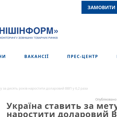
ЗАМОВИТИ 
НИ
ВАКАНСІЇ
ПРЕС-ЦЕНТР
ту за десять років наростити доларовий ВВП у 6,2 раза
Опубліковано 
Україна ставить за мету
наростити доларовий ВВ