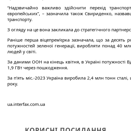
“Надзвичайно важливо здійснити перехід транспор
європейських”, – зазначила також Свириденко, назвав
транспорту.
З огляду на це вона закликала до стратегічного партнер
Раніше перша віцепрем’єрка зазначала, що за десять 
потужностей зеленої генерації, виробляти понад 40 млн
людей у світі.
За даними ООН на кінець квітня, в Україні потужності В
1,9 ГВт через пошкодження.
За п’ять міс.-2023 Україна виробила 2,4 млн тонн сталі
року.
ua.interfax.com.ua
КОРИСНІ ПОСИЛАННЯ