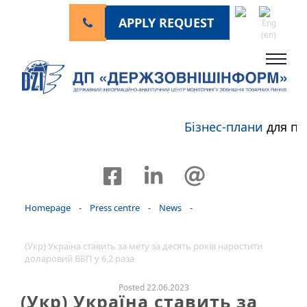
APPLY REQUEST
Бізнес-плани
для пе
Homepage
-
Press centre
-
News
-
(Укр) Україна ставить за мету за десять років наростити
доларовий ВВП у 6,2 раза
Posted 22.06.2023
(Укр) Україна ставить за