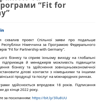
ограми “Fit for
ny”
ни схвалив проект Спільної заяви про подальше
ї Республіки Німеччина за Програмою Федерального
ів “Fit for Partnership with Germany”.
ого бізнесу та сприяє їхньому виходу на глобальні
х підприємців й менеджерів можливість підвищити
дення бізнесу та здійснення зовнішньоекономічної
 встановити ділові контакти з німецькими та іншими
нської продукції та послуг на міжнародних ринках.
грами здійснюється впродовж 18 років. Підписання
и до кінця 2022 року.
те за посиланням:
https://bit.ly/3llu8UU