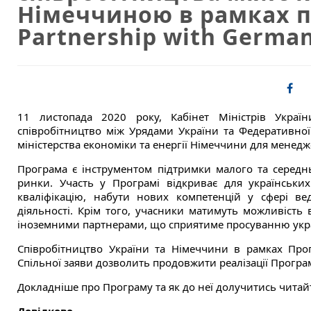
Німеччиною в рамках пр
Partnership with Germa
11 листопада 2020 року, Кабінет Міністрів Украї
співробітництво між Урядами України та Федеративно
міністерства економіки та енергії Німеччини для менеджер
Програма є інструментом підтримки малого та середнь
ринки. Участь у Програмі відкриває для українськи
кваліфікацію, набути нових компетенцій у сфері ве
діяльності. Крім того, учасники матимуть можливість
іноземними партнерами, що сприятиме просуванню украї
Співробітництво України та Німеччини в рамках Про
Спільної заяви дозволить продовжити реалізації Програм
Докладніше про Програму та як до неї долучитись читай