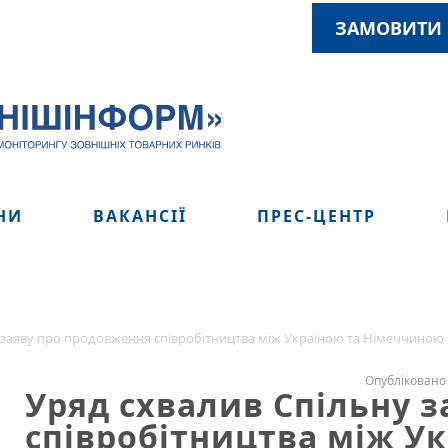
ЗАМОВИТИ 
НИ
ВАКАНСІЇ
ПРЕС-ЦЕНТР
заяву про продовження співробітництва між Україною та Німеччиною в 
Опубліковано 
Уряд схвалив Спільну 
співробітництва між Ук