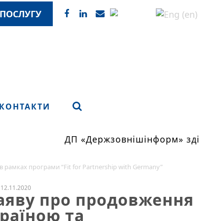
ПОСЛУГУ
КОНТАКТИ
ДП «Держзовнішінформ» здійснює
рамках програми “Fit for Partnership with Germany”
12.11.2020
заяву про продовження
раїною та