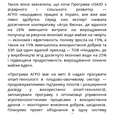
Також вона зазначила, що хоча Програма USAID з
аграрного і сільського розвитку —
АГРО нещодавно працює в Україні, але вже має
певні здобутки. Серед них експерт назвала
досягнення кооперативу «Агро Весна», де вдалося
на 28% зменшити витрати на вирощування
полуниці за рахунок економії води майже на чверть
— економія і ефективність поливу зросла на 15%, а
також на 15% зменшилось використання добрив та
ЗЗР. Ще один вдалий приклад — ТОВ «Нікдарія», де
у виробництві ягід досягнуто економії води на 25%
і підвищена продуктивність вирощування лохини
майже вдвічі.
«Програма АГРО має на меті й надалі просувати
smart-технології в плодово-овочевому секторі —
продовжуватимемо підтримку пілотів і розширення
досвіду у використанні smart-технологій,
запланували програму з оптимізації управління
агротехнологічними процесами з використання
дронів — моніторинг внесення добрив, шкідників.
Плануємо проєкт об’єднання в одну систему