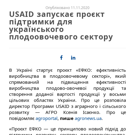
Опубліковано 11.11.2020
USAID запускає проєкт
підтримки для
українського
плодоовочевого сектору
В Україні стартує проєкт «ЕФКО: ефективність
виробництва в плодоовочевому секторі», який
спрямований на підвищення ефективності
виробництва плодово-овочевої продукції та
створення доданої вартості продукції у восьми
цільових областях України. Про це розповіла
директор Програми USAID з аграрного і сільського
розвитку — АГРО Ксенія Ісаєнко. Про це
повідомляє
agroportal
,
пише
agronews.ua
.
«Проєкт ЕФКО — це принципово новий підхід до
підтримки розвитку сектору плодоовочівництва.