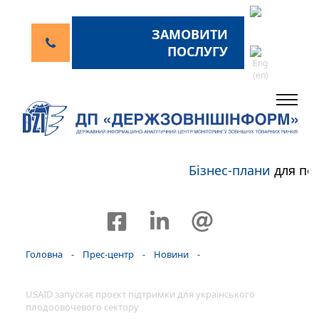
ЗАМОВИТИ
ПОСЛУГУ
Бізнес-плани
для пер
Головна
-
Прес-центр
-
Новини
-
USAID запускає проєкт підтримки для українського
плодоовочевого сектору