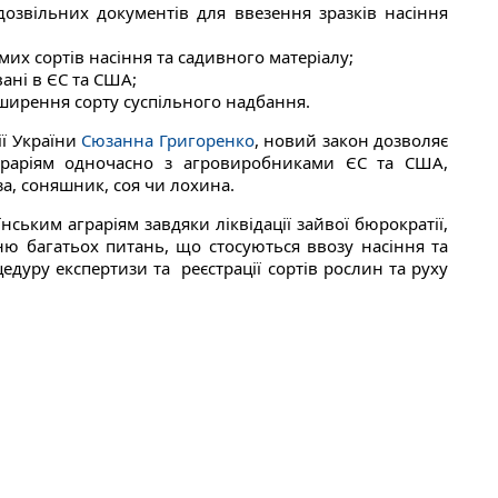
озвільних документів для ввезення зразків насіння
их сортів насіння та садивного матеріалу;
вані в ЄС та США;
ширення сорту суспільного надбання.
ії України
Сюзанна Григоренко
, новий закон дозволяє
аграріям одночасно з агровиробниками ЄС та США,
за, соняшник, соя чи лохина.
ським аграріям завдяки ліквідації зайвої бюрократії,
ю багатьох питань, що стосуються ввозу насіння та
едуру експертизи та реєстрації сортів рослин та руху