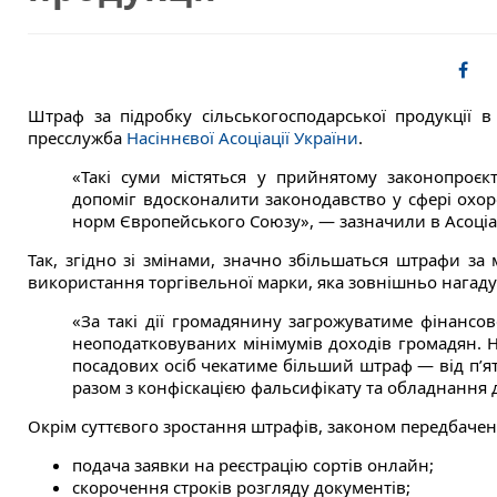
Штраф за підробку сільськогосподарської продукції 
пресслужба
Насіннєвої Асоціації України
.
«Такі суми містяться у прийнятому законопроєк
допоміг вдосконалити законодавство у сфері охо
норм Європейського Союзу», — зазначили в Асоціац
Так, згідно зі змінами, значно збільшаться штрафи за
використання торгівельної марки, яка зовнішньо нагаду
«За такі дії громадянину загрожуватиме фінансове
неоподатковуваних мінімумів доходів громадян. Н
посадових осіб чекатиме більший штраф — від п’я
разом з конфіскацією фальсифікату та обладнання 
Окрім суттєвого зростання штрафів, законом передбачен
подача заявки на реєстрацію сортів онлайн;
скорочення строків розгляду документів;