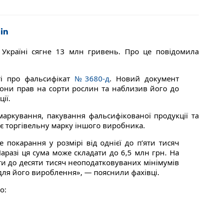
в Україні сягне 13 млн гривень. Про це повідомила
ті про фальсифікат
№3680-д
. Новий документ
рони прав на сорти рослин та наблизив його до
ії.
 маркування, пакування фальсифікованої продукції та
є торгівельну марку іншого виробника.
 покарання у розмірі від однієї до п’яти тисяч
аразі ця сума може складати до 6,5 млн грн. На
ти до десяти тисяч неоподатковуваних мінімумів
для його вироблення», — пояснили фахівці.
о: