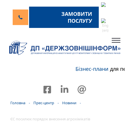
ЗАМОВИТИ
ПОСЛУГУ
Бізнес-плани
для пер
Головна
-
Прес-центр
-
Новини
-
ЄС посилює порядок внесення агрохімікатів