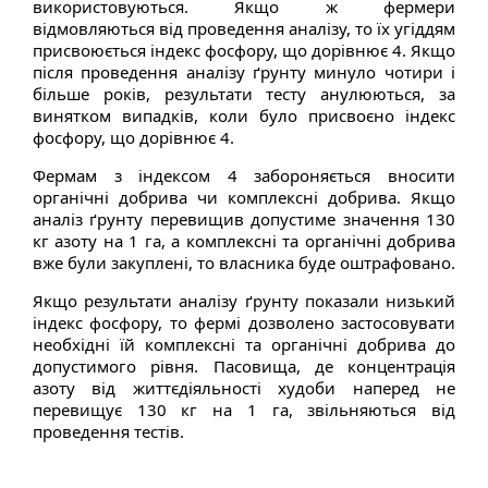
використовуються. Якщо ж фермери
відмовляються від проведення аналізу, то їх угіддям
присвоюється індекс фосфору, що дорівнює 4. Якщо
після проведення аналізу ґрунту минуло чотири і
більше років, результати тесту анулюються, за
винятком випадків, коли було присвоєно індекс
фосфору, що дорівнює 4.
Фермам з індексом 4 забороняється вносити
органічні добрива чи комплексні добрива. Якщо
аналіз ґрунту перевищив допустиме значення 130
кг азоту на 1 га, а комплексні та органічні добрива
вже були закуплені, то власника буде оштрафовано.
Якщо результати аналізу ґрунту показали низький
індекс фосфору, то фермі дозволено застосовувати
необхідні їй комплексні та органічні добрива до
допустимого рівня. Пасовища, де концентрація
азоту від життєдіяльності худоби наперед не
перевищує 130 кг на 1 га, звільняються від
проведення тестів.