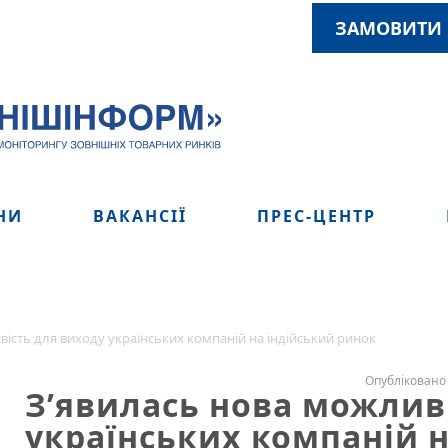
ЗАМОВИТИ 
НИ
ВАКАНСІЇ
ПРЕС-ЦЕНТР
вість для виходу українських компаній на індійський ринок
Опубліковано 
З’явилась нова можлив
українських компаній н