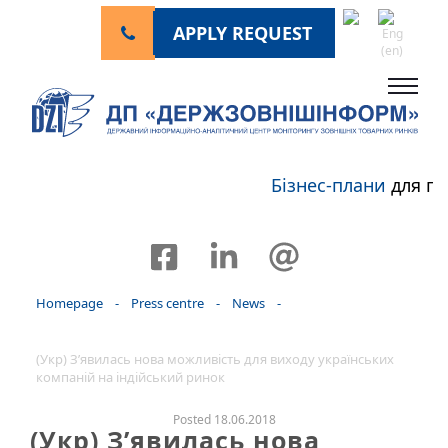
APPLY REQUEST
Бізнес-плани
для пе
Homepage
-
Press centre
-
News
-
(Укр) З’явилась нова можливість для виходу українських
компаній на індійський ринок
Posted 18.06.2018
(Укр) З’явилась нова