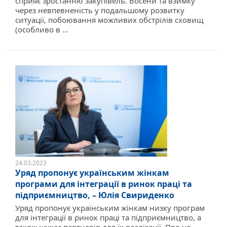
сприяє зростанню закупівель. Восени та взимку
через невпевненість у подальшому розвитку
ситуації, побоювання можливих обстрілів сховищ
(особливо в ...
24.03.2023
Уряд пропонує українським жінкам
програми для інтеграції в ринок праці та
підприємництво, – Юлія Свириденко
Уряд пропонує українським жінкам низку програм
для інтеграції в ринок праці та підприємництво, а
також шукає партнерів для їх реалізації. Про це