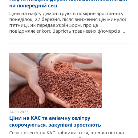
на попередній сесі
Ціни на нафту демонструють помірне зростання у
понеділок, 27 березня, після зниження цін минулої
п’ятниці. Як передає Укрінформ, про це
повідомляє enkorr. Вартість травневих ф’ючерсів ...
24.03.2023
Ціни на КАС та аміачну селітру
скорочуються, закупівлі зростають
Сезон внесення КАС наближається, а тепла погода