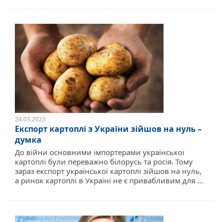
24.03.2023
Експорт картоплі з України зійшов на нуль –
думка
До війни основними імпортерами української
картоплі були переважно білорусь та росія. Тому
зараз експорт української картоплі зійшов на нуль,
а ринок картоплі в Україні не є привабливим для ...