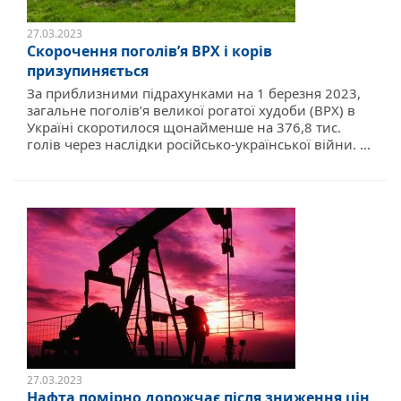
27.03.2023
Скорочення поголів’я ВРХ і корів
призупиняється
За приблизними підрахунками на 1 березня 2023,
загальне поголів’я великої рогатої худоби (ВРХ) в
Україні скоротилося щонайменше на 376,8 тис.
голів через наслідки російсько-української війни. ...
27.03.2023
Нафта помірно дорожчає після зниження цін