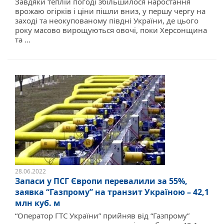
Завдяки теплій погоді збільшилося наростання
врожаю огірків і ціни пішли вниз, у першу чергу на
заході та неокупованому півдні України, де цього
року масово вирощуються овочі, поки Херсонщина
та ...
28.06.2022
Запаси у ПСГ Європи перевалили за 55%,
заявка “Газпрому” на транзит Україною – 42,1
млн куб. м
“Оператор ГТС України” прийняв від “Газпрому”