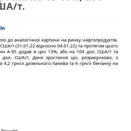
ША/т.
ло до аналогічної картини на ринку нафтопродуктів.
 США/т (31.01.22 відносно 04.01.22) та протягом цього
зин А-95 додав в ціні 13%, або на 104 дол. США/т та
 дол. США/т. Дане зростання цін, розрахунково, з
о 4,2 грн/л дизельного палива та 4 грн/л бензину на