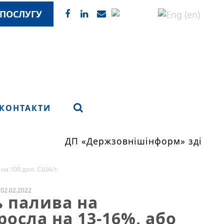
ПОСЛУГУ
КОНТАКТИ
ДП «Держзовнішінформ» здійснює
на 100 дол. США/т.
02.02.2022
ь палива на
осла на 13-16%, або