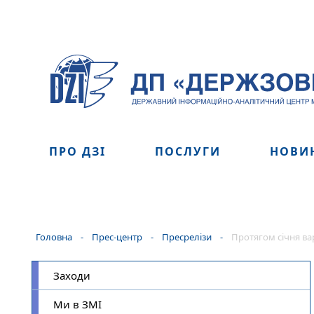
ПРО ДЗІ
ПОСЛУГИ
НОВИ
Головна
-
Прес-центр
-
Пресрелізи
-
Протягом січня ва
Заходи
Ми в ЗМІ