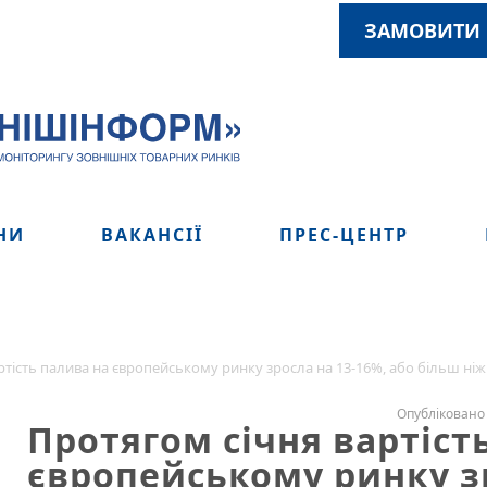
ЗАМОВИТИ 
НИ
ВАКАНСІЇ
ПРЕС-ЦЕНТР
ртість палива на європейському ринку зросла на 13-16%, або більш ніж 
Опубліковано 
Протягом січня вартіст
європейському ринку зр