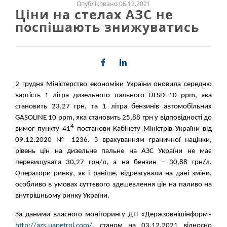
Опубліковано 06.12.2021
Ціни на стелах АЗС не
поспішають знижуватись
2 грудня Міністерство економіки України оновила середню
вартість 1 літра дизельного пального ULSD 10 ppm, яка
становить 23,27 грн, та 1 літра бензинів автомобільних
GASOLINE 10 ppm, яка становить 25,88 грн у відповідності до
4
вимог пункту 41
постанови Кабінету Міністрів України від
09.12.2020 № 1236. З врахуванням граничної націнки,
рівень цін на дизельне пальне на АЗС України не має
перевищувати 30,27 грн/л, а на бензин – 30,88 грн/л.
Оператори ринку, як і раніше, відреагували на дані зміни,
особливо в умовах суттєвого здешевлення цін на паливо на
внутрішньому ринку України.
За даними власного моніторингу ДП «Держзовнішінформ»
http://azs.uapetrol.com/
, станом на 03.12.2021 відносно