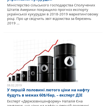
Міністерство сільського господарства Сполучених
Штатів Америки покращило прогноз експорту
української кукурудзи в 2018-2019 маркетинговому
році. Про це свідчить звіт відомства за березень
2019 ...
08.02.2019
У першій половині лютого ціни на нафту
будуть в межах 60$/бар, – експерт ДЗІ
Експерт «Держзовнішінформу» Наталія Єна
зауважує, що ціни на нафту у першій половині