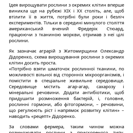
Ідея ​​вирощувати рослини з окремих клітин вперше
виникла ще на рубежі XIX і XX століть, але, щоб
втілити її в життя, потрібні були роки і безліч
експериментів. Тільки в середині минулого століття
американський вчений Фредерік Стюард,
працюючи з тканиною моркви, отримав з неї цілі
рослини.
Як зазначає аграрій з Житомирщини Олександр
Дідоренко, схема вирощування рослини з окремих
клітин досить проста.
«Потрібно взяти шматочок рослинної тканини, по
можливості вільної від сторонніх мікроорганізмів, і
помістити в спеціальне живильне середовище.
Середовище містить агар-агар, сахарозу і
мінеральні речовини. Додати антибіотики, щоб
придушити розмноження бактерій, і, головне,
рослинні гормони, або фітогормони, – речовини,
що регулюють ріст і напрямок розвитку клітин» –
наводить «рецепт» Дідоренко.
За словами фермера, таким чином можна
розмножувати рослини з прискореного типу,