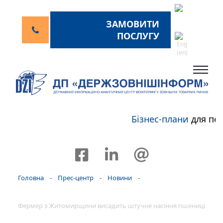
ЗАМОВИТИ
ПОСЛУГУ
Бізнес-плани
для пер
Головна
-
Прес-центр
-
Новини
-
Фермер з Житомирщини висадить штучне насіння пшениці