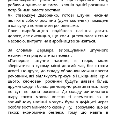
роблячи одночасно тисячі клонів однієї рослини з
потрібними властивостями.
Як стверджує Дідоренко, готові штучні насіння
являють собою рослини (дуже маленькі) поміщені
в капсулу з поживними речовинами.
Поки виробництво подібного насіння досить
дороге, але очевидно, що коли ця технологія стане
масовою, витрати на виробництво знизяться.
За словами фермера, вирощування штучного
насіння має ряд істотних переваг:
«По-перше, штучне насіння, в теорії, може
зберігатися в сухому місці довгий час, без втрати
якості. По-друге, до складу оболонки можна ввести
речовини, які відлякують гризунів і шкідників. Крім
цього, клоновані рослини будуть давати більш
дружні сходи і більш рівномірно розвиватися, тому
по суті це одна рослина. До складу живильного
шару також можна ввести ті елементи, які в
звичайному насінні можуть бути в дефіциті через
особливості минулого сезону. Ну, і зрозуміло, що це
також економічна безпека, тому що навіть в