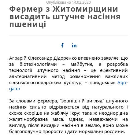
Опубліковано 14.02.2020
Фермер з Житомирщини
висадить штучне насіння
пшениці
Аграрій Олександр Дідоренко впевнено заявляє, що
за біотехнологіями – майбутнє, а розробка
технології штучного насіння – це ефективний
альтернативний метод розмноження важливих
сільськогосподарських культур, – повідомляє
Agri-
gator
За словами фермера, “зовнішній вигляд” штучного
насіння сильно відрізняється від натурального і
схоже скоріше на жаб’ячу ікру: така ж неоднорідна
желатінообразна маса. Однак, незважаючи на
вигляд, після висадки насіння в землю, воно може
благополучно прорости і дати нормальні рослини.