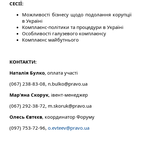
СЕСІЇ:
Можливості бізнесу щодо подолання корупції
в Україні
Комплаєнс-політики та процедури в Україні
Особливості галузевого комплаєнсу
Комплаєнс майбутнього
КОНТАКТИ:
Натал
i
я Булко
, оплата участі
(067) 238-83-08, n.bulko@pravo.ua
Мар’яна Скорук
, івент-менеджер
(067) 292-38-72, m.skoruk@pravo.ua
Олесь Євтєєв
, координатор Форуму
(097) 753-72-96,
o.evteev@pravo.ua