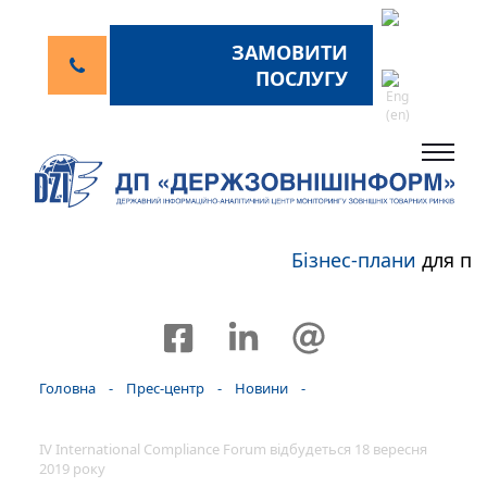
ЗАМОВИТИ
ПОСЛУГУ
Бізнес-плани
для пе
Головна
-
Прес-центр
-
Новини
-
IV International Compliance Forum відбудеться 18 вересня
2019 року