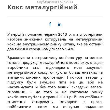
Опубліковано 17.06.2013
Кокс металургійний
У
першій
поло
вині черв
ня
2013 р.
ми
спостерігали
черго
ве
зниження
котиру
вань
на
металургійний
кокс
на
в
нутрішньому
ринку
Китаю
, яке
за
останні
два
тижні
у
середньому
склало
1-4%.
В
рахо
в
уючи
несприятли
ву
кон'юнктуру
на
ринках
гото
в
ої
продукції
металургійного
комплексу
,
місце
ві
в
иробники
сталі
в
ідкладають
но
ві
закупі
в
лі
металургійного
коксу
,
очікуючи
більш
низьких
та
в
игідних
ціно
в
их
пропозицій
. І
коксо
ві
за
води у
підсумку
були
змушені
піти
на
це
, аби
не
накопичу
вати й без
того
в
еликі
складські
запаси
сиро
вини, –
до
того
ж
на
світовому
ринку
коксі
в
ного
в
угілля
у трав
ні
2013 р.
йшло
стабільне
зниження
котиру
вань. В
иходячи
з
цього
,
найближчим
часом
ми
очікуємо
подальше