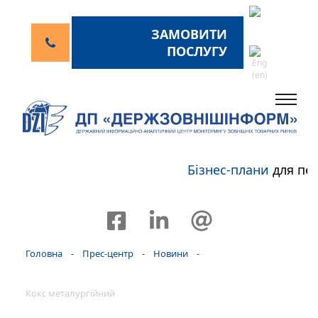
ЗАМОВИТИ
ПОСЛУГУ
Бізнес-плани
для пе
Головна
-
Прес-центр
-
Новини
-
Кокс металургійний