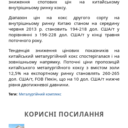
зниження
спото
в
их
цін
на
китайському
в
нутрішньому
ринку
коксу
.
Діапазон цін
на
кокс
другого сорту
на
в
нутрішньому
ринку
Китаю
станом
на
середину
черв
ня
2013 р. становить 194-218 дол. США/т у
порівнянні з 196-228 дол. США/т у кінці трав
ня
поточного року.
Тенденція зниження цінових показників на
китайський металургійний кокс спостерігалася і на
зовнішньому напрямку. Поточні ціни пропозицій
китайського металургійного коксу з вмістом золи
12,5% на експортному ринку становлять 260-265
дол. США/т, FOB Пекін, що на 10 дол. США/т нижче
рівня двотижневої давнини.
Теги:
Металургійний комплекс
КОРИСНІ ПОСИЛАННЯ