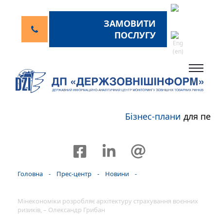
ЗАМОВИТИ
ПОСЛУГУ
Бізнес-плани
для пер
Головна
-
Прес-центр
-
Новини
-
Мінекономіки розробляє архітектуру страхування воєнних
ризиків, – Олександр Грибан