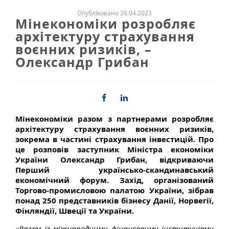
Опубліковано 26.04.2023
Мінекономіки розробляє
архітектуру страхування
воєнних ризиків, –
Олександр Грибан
Мінекономіки разом з партнерами розробляє
архітектуру страхування воєнних ризиків,
зокрема в частині страхування інвестицій. Про
це розповів заступник Міністра економіки
України Олександр Грибан, відкриваючи
Перший українсько-скандинавський
економічний форум. Захід, організований
Торгово-промисловою палатою України, зібрав
понад 250 представників бізнесу Данії, Норвегії,
Фінляндії, Швеції та України.
«Разом із міжнародними фінансовими інституціями