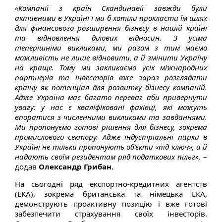
«Компанії з країн Скандинавії завжди були
активними в Україні і ми б хотіли прокласти їм шлях
для фінансового розширення бізнесу в нашій країні
та відновлення ділових відносин. З усіма
теперішніми викликами, ми разом з тим маємо
можливість не лише відновити, а й змінити Україну
на краще. Тому ми закликаємо усіх міжнародних
партнерів та інвесторів вже зараз розглядати
країну як потенціал для розвитку бізнесу компаній.
Адже Україна має багато переваг аби привернути
увагу: у нас є кваліфіковані фахівці, які можуть
впоратися з численними викликами та завданнями.
Ми пропонуємо готові рішення для бізнесу, зокрема
промислового сектору. Адже індустріальні парки в
Україні не тільки пропонують об’єкти «під ключ», а й
надають своїм резидентам ряд податкових пільг»,
–
додав
Олександр Грибан.
На сьогодні ряд експортно-кредитних агентств
(ЕКА), зокрема британська та німецька ЕКА,
демонструють проактивну позицію і вже готові
забезпечити страхування своїх інвесторів.