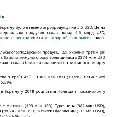
Україну було ввезено агропродукції на 5,5 USD. Це на
родовольчої продукції склав понад 4,6 млрд USD,
кового центру «Інститут аграрної економіки»
, член-
ьськогосподарської продукції до України третій рік
к з Європи минулого року збільшилася з 2274 млн USD
 країн склала близько половини вітчизняного імпорту
ва з країн Азії – 1066 млн USD (19,5%), Латинської
5,3%).
 в Україну у 2018 році стала Польща з показником у
ли Німеччина (493 млн USD), Туреччина (382 млн USD),
я (по 242 млн USD), а також Нідерланди (211 млн USD),
й (159 млн USD).