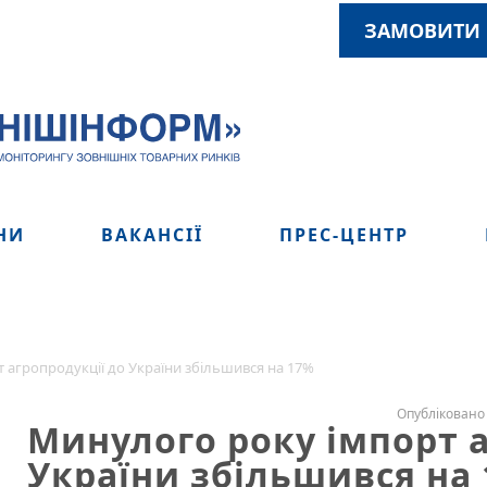
ЗАМОВИТИ 
НИ
ВАКАНСІЇ
ПРЕС-ЦЕНТР
 агропродукції до України збільшився на 17%
Опубліковано 
Минулого року імпорт а
України збільшився на