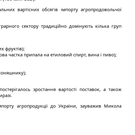
льних вартісних обсягів імпорту агропродовольчої
аграрного сектору традиційно домінують кілька груп
х фруктів);
ова частка припала на етиловий спирт, вина і пиво);
соняшнику);
остерігалось зростання вартості поставок, а також
иразі.
мпорту агропродукції до України, зауважив Микола