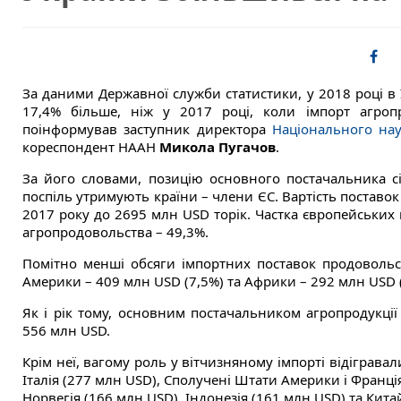
За даними Державної служби статистики, у 2018 році в 
17,4% більше, ніж у 2017 році, коли імпорт агроп
поінформував заступник директора
Національного нау
кореспондент НААН
Микола Пугачов
.
За його словами, позицію основного постачальника сіл
поспіль утримують країни – члени ЄС. Вартість поставо
2017 року до 2695 млн USD торік. Частка європейських
агропродовольства – 49,3%.
Помітно менші обсяги імпортних поставок продовольст
Америки – 409 млн USD (7,5%) та Африки – 292 млн USD (
Як і рік тому, основним постачальником агропродукції
556 млн USD.
Крім неї, вагому роль у вітчизняному імпорті відіграва
Італія (277 млн USD), Сполучені Штати Америки і Франці
Норвегія (166 млн USD), Індонезія (161 млн USD) та Кита