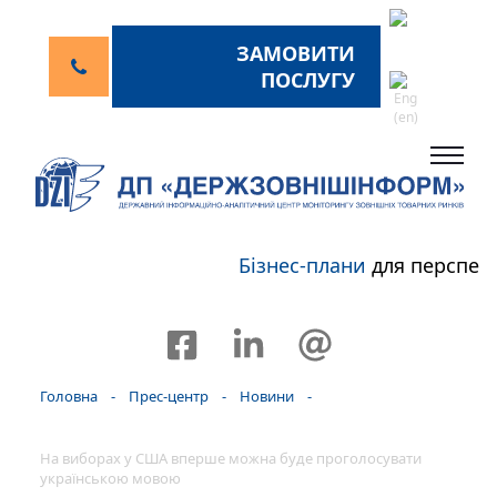
ЗАМОВИТИ
ПОСЛУГУ
Бізнес-плани
для перспек
Головна
-
Прес-центр
-
Новини
-
На виборах у США вперше можна буде проголосувати
українською мовою