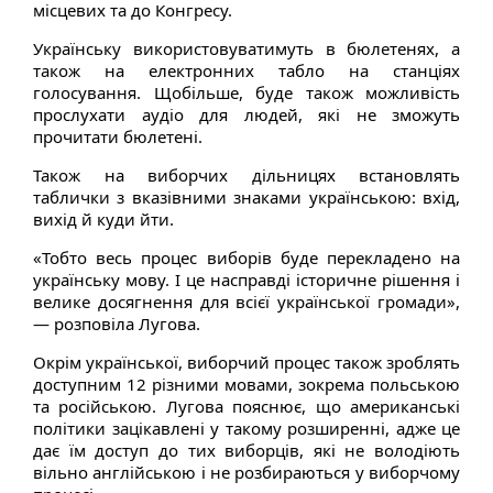
місцевих та до Конгресу.
Українську використовуватимуть в бюлетенях, а
також на електронних табло на станціях
голосування. Щобільше, буде також можливість
прослухати аудіо для людей, які не зможуть
прочитати бюлетені.
Також на виборчих дільницях встановлять
таблички з вказівними знаками українською: вхід,
вихід й куди йти.
«Тобто весь процес виборів буде перекладено на
українську мову. І це насправді історичне рішення і
велике досягнення для всієї української громади»,
— розповіла Лугова.
Окрім української, виборчий процес також зроблять
доступним 12 різними мовами, зокрема польською
та російською. Лугова пояснює, що американські
політики зацікавлені у такому розширенні, адже це
дає їм доступ до тих виборців, які не володіють
вільно англійською і не розбираються у виборчому