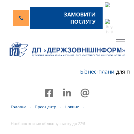
ЗАМОВИТИ
ПОСЛУГУ
Бізнес-плани
для пе
Головна
-
Прес-центр
-
Новини
-
Нацбанк знизив облікову ставку до 22%