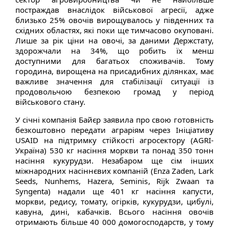
постраждав внаслідок військової агресії, адже
близько 25% овочів вирощувалось у південних та
східних областях, які поки ще тимчасово окуповані.
Лише за рік ціни на овочі, за даними Держстату,
здорожчали на 34%, що робить їх менш
доступними для багатьох споживачів. Тому
городина, вирощена на присадибних ділянках, має
важливе значення для стабілізації ситуації із
продовольчою безпекою громад у період
військового стану.
У січні компанія Байєр заявила про свою готовність
безкоштовно передати аграріям через Ініціативу
USAID на підтримку стійкості агросектору (AGRI-
Україна) 530 кг насіння моркви та понад 350 тонн
насіння кукурудзи. Незабаром ще сім інших
міжнародних насіннєвих компаній (Enza Zaden, Lark
Seeds, Nunhems, Hazera, Seminis, Rijk Zwaan та
Syngenta) надали ще 401 кг насіння капусти,
моркви, редису, томату, огірків, кукурудзи, цибулі,
кавуна, дині, кабачків. Всього насіння овочів
отримають більше 40 000 домогосподарств, у тому