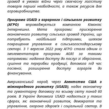
громад в умовах війни через своєчасну логістику
товарів першої необхідності, а також ресурсів для
агровиробництва.
Програма USAID з аграрного і сільського розвитку
(АГРО)
впроваджується компанією Кімонікс
Інтернешнл. Мета програми: прискорення
економічного розвитку сільських громад України, що
потребують найбільшої підтримки, шляхом
покращення управління в сільськогосподарському
секторі. З 1 вересня 2022 року АГРО стала одним із
імплементаторів програми AGRI за такими
напрямами: надання доступу до послуг зі зберігання,
сушіння та переробки продукції, допомога під час
посівної, розширення доступу аграріїв до
фінансування.
Американський народ, через
Агентство США з
міжнародного розвитку (USAID)
, надає економічну
та гуманітарну допомогу по всьому світу понад 60
років. В Україні допомога USAID надається у таких
сферах, як: економічний розвиток, демократія та
управління, охорона здоров’я і соціальний сектор. В