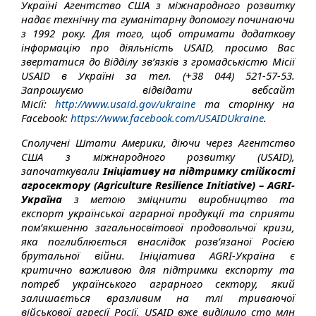
Україні Агентство США з міжнародного розвитку
надає технічну та гуманітарну допомогу починаючи
з 1992 року. Для того, щоб отримати додаткову
інформацію про діяльність USAID, просимо Вас
звертатися до Відділу зв’язків з громадськістю Місії
USAID в Україні за тел. (+38 044) 521-57-53.
Запрошуємо відвідати вебсайт
Місії:
http://www.usaid.gov/ukraine
та сторінку на
Facebook:
https://www.facebook.com/USAIDUkraine
.
Сполучені Штати Америки, діючи через Агентство
США з міжнародного розвитку (USAID),
започаткували
Ініціативу на підтримку стійкості
агросектору (Agriculture Resilience Initiative) – AGRI-
Україна
з метою зміцнити виробництво та
експорт української аграрної продукції та сприяти
пом’якшенню загальносвітової продовольчої кризи,
яка поглиблюється внаслідок розв’язаної Росією
брутальної війни. Ініціатива AGRI-Україна є
критично важливою для підтримки експорту та
потреб українського аграрного сектору, який
залишається вразливим на тлі триваючої
військової агресії Росії. USAID вже виділило сто млн