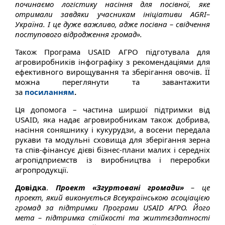
починаємо логістику насіння для посівної, яке
отримали завдяки учасникам ініціативи
AGRI
–
Україна. І це дуже важливо, адже посівна – свідчення
поступового відродження громад».
Також Програма USAID АГРО підготувала для
агровиробників інфографіку з рекомендаціями для
ефективного вирощування та зберігання овочів. ЇЇ
можна переглянути та завантажити
за
посиланням
.
Ця допомога – частина ширшої підтримки від
USAID, яка надає агровиробникам також добрива,
насіння соняшнику і кукурудзи, а восени передала
рукави та модульні сховища для зберігання зерна
та спів-фінансує дієві бізнес-плани малих і середніх
агропідприємств із виробництва і переробки
агропродукції.
Довідка
.
Проект «Згуртовані громади»
– це
проект, який виконується Всеукраїнською асоціацією
громад за підтримки Програми USAID АГРО. Його
мета – підтримка стійкості та життєздатності