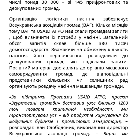
числі понад 30 000 – зі 145 прифронтових та
деокупованих громад.
Організацію логістики насіння забезпечує
Всеукраїнська асоціація громад (ВАГ). Кілька місяців
тому ВАГ та USAID АГРО надіслали громадам запити
, щоб визначити їх потреби у насінні. Загальний
обсяг запитів склав більше 380 тисяч
домогосподарств. Зважаючи на обмежену кількість
насіння, його першочергово розподілили до
деокупованих громад, які надіслали запити.
Посівний матеріал доставлять до органів місцевого
самоврядування громад, де відповідальні
представники сільських чи селищних рад
організують роздачу насіння мешканцям громади.
«За підтримки Програми USAID
АГРО, проект
«Згуртовані громади» доставив уже близько 1200
тон товарів критичної необхідності. Ми
транспортували усе – від продуктів харчування до
модульних будинків і промислових генераторів,
–
розповідає Іван Слободяник, виконавчий директор
Всеукраїнської асоціації громад
. – Зараз ми