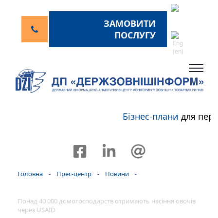
ЗАМОВИТИ
ПОСЛУГУ
Бізнес-плани
для перс
Головна
-
Прес-центр
-
Новини
-
Понад 40 000 домогосподарств отримають насіння овочів
через USAID