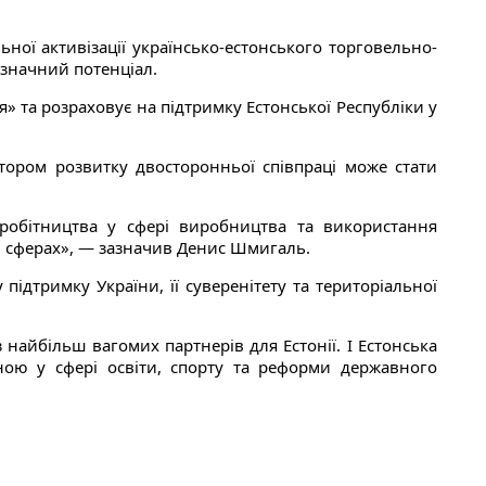
ої активізації українсько-естонського торговельно-
 значний потенціал.
’я» та розраховує на підтримку Естонської Республіки у
ором розвитку двосторонньої співпраці може стати
робітництва у сфері виробництва та використання
й сферах», — зазначив Денис Шмигаль.
 підтримку України, її суверенітету та територіальної
 найбільш вагомих партнерів для Естонії. І Естонська
їною у сфері освіти, спорту та реформи державного