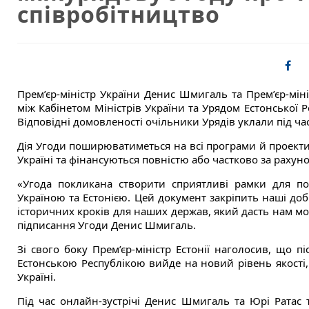
співробітництво
Прем’єр-міністр України Денис Шмигаль та Прем’єр-міні
між Кабінетом Міністрів України та Урядом Естонської Р
Відповідні домовленості очільники Урядів уклали під ча
Дія Угоди поширюватиметься на всі програми й проекти 
Україні та фінансуються повністю або частково за рахуно
«Угода покликана створити сприятливі рамки для под
Україною та Естонією. Цей документ закріпить наші доб
історичних кроків для наших держав, який дасть нам м
підписання Угоди Денис Шмигаль.
Зі свого боку Прем’єр-міністр Естонії наголосив, що п
Естонською Республікою вийде на новий рівень якості,
Україні.
Під час онлайн-зустрічі Денис Шмигаль та Юрі Ратас 