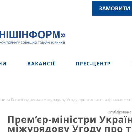
ЗАМОВИТИ 
НИ
ВАКАНСІЇ
ПРЕС-ЦЕНТР
їни та Естонії підписали міжурядову Угоду про технічне та фінансове с
Опубліковано 
Прем’єр-міністри Україн
міжурядову Угоду про т