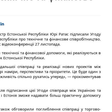
стр Естонської Республіки Юрі Ратас підписали Угоду
еспубліки про технічне та фінансове співробітництво.
с відеоконференції 27 листопада.
технічної та фінансової допомоги, які реалізуються в
к Естонської Республіки.
альшої співпраці та реалізації нових проектів між
рі наміри, перспективи та пріоритети. Це буде один з
ожливість спільно рухатись уперед», — прокоментував
ісля підписання цієї Угоди співпраця між Україною та
 і Естонія зможе надавати більш практичну допомогу
також обговорили поглиблення співпраці у торгово-