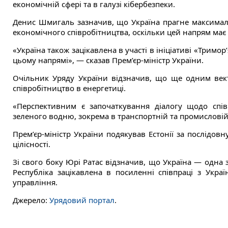
економічній сфері та в галузі кібербезпеки.
Денис Шмигаль зазначив, що Україна прагне максимальн
економічного співробітництва, оскільки цей напрям має
«Україна також зацікавлена в участі в ініціативі «Тримор
цьому напрямі», — сказав Прем’єр-міністр України.
Очільник Уряду України відзначив, що ще одним вект
співробітництво в енергетиці.
«Перспективним є започаткування діалогу щодо спів
зеленого водню, зокрема в транспортній та промислові
Прем’єр-міністр України подякував Естонії за послідовну
цілісності.
Зі свого боку Юрі Ратас відзначив, що Україна — одна з
Республіка зацікавлена в посиленні співпраці з Укра
управління.
Джерело:
Урядовий портал
.