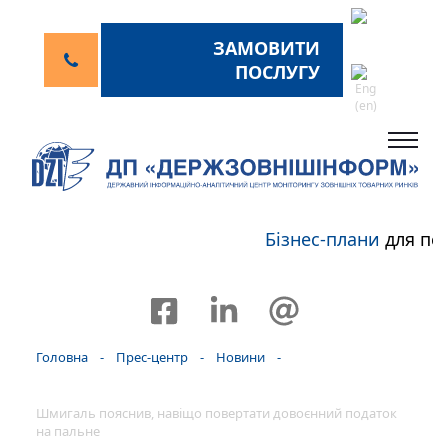
ЗАМОВИТИ
ПОСЛУГУ
Бізнес-плани
для пер
Головна
-
Прес-центр
-
Новини
-
Шмигаль пояснив, навіщо повертати довоєнний податок
на пальне