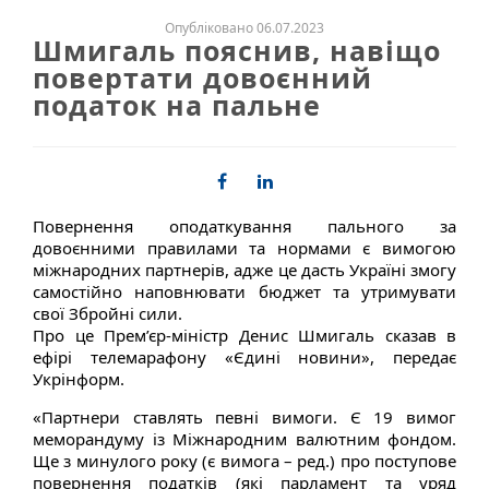
Опубліковано 06.07.2023
Шмигаль пояснив, навіщо
повертати довоєнний
податок на пальне
Повернення оподаткування пального за
довоєнними правилами та нормами є вимогою
міжнародних партнерів, адже це дасть Україні змогу
самостійно наповнювати бюджет та утримувати
свої Збройні сили.
Про це Прем’єр-міністр Денис Шмигаль сказав в
ефірі телемарафону «Єдині новини», передає
Укрінформ.
«Партнери ставлять певні вимоги. Є 19 вимог
меморандуму із Міжнародним валютним фондом.
Ще з минулого року (є вимога – ред.) про поступове
повернення податків (які парламент та уряд