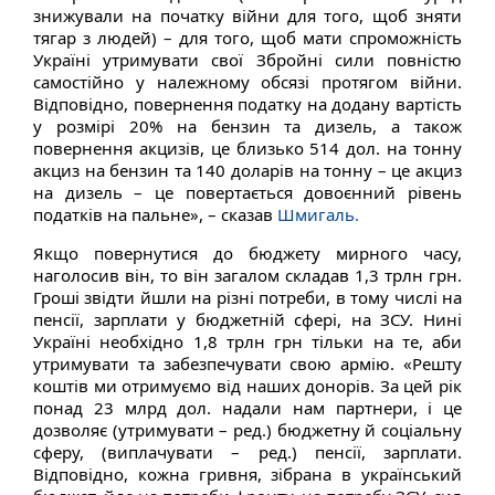
знижували на початку війни для того, щоб зняти
тягар з людей) – для того, щоб мати спроможність
Україні утримувати свої Збройні сили повністю
самостійно у належному обсязі протягом війни.
Відповідно, повернення податку на додану вартість
у розмірі 20% на бензин та дизель, а також
повернення акцизів, це близько 514 дол. на тонну
акциз на бензин та 140 доларів на тонну – це акциз
на дизель – це повертається довоєнний рівень
податків на пальне», – сказав
Шмигаль.
Якщо повернутися до бюджету мирного часу,
наголосив він, то він загалом складав 1,3 трлн грн.
Гроші звідти йшли на різні потреби, в тому числі на
пенсії, зарплати у бюджетній сфері, на ЗСУ. Нині
Україні необхідно 1,8 трлн грн тільки на те, аби
утримувати та забезпечувати свою армію. «Решту
коштів ми отримуємо від наших донорів. За цей рік
понад 23 млрд дол. надали нам партнери, і це
дозволяє (утримувати – ред.) бюджетну й соціальну
сферу, (виплачувати – ред.) пенсії, зарплати.
Відповідно, кожна гривня, зібрана в український