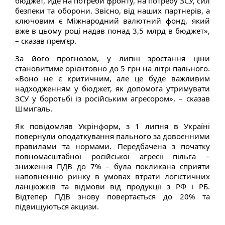
бюджет, йде на потреби фронту, на потребу ЗСУ, сил
безпеки та оборони. Звісно, від наших партнерів, а
ключовим є Міжнародний валютний фонд, який
вже в цьому році надав понад 3,5 млрд в бюджет»,
– сказав прем’єр.
За його прогнозом, у липні зростання ціни
становитиме орієнтовно до 5 грн на літрі пального.
«Воно не є критичним, але це буде важливим
надходженням у бюджет, як допомога утримувати
ЗСУ у боротьбі із російським агресором», – сказав
Шмигаль.
Як повідомляв Укрінформ, з 1 липня в Україні
повернули оподаткування пального за довоєнними
правилами та нормами. Передбачена з початку
повномасштабної російської агресії пільга –
зниження ПДВ до 7% – була покликана сприяти
наповненню ринку в умовах втрати логістичних
ланцюжків та відмови від продукції з РФ і РБ.
Відтепер ПДВ знову повертається до 20% та
підвищуються акцизи.