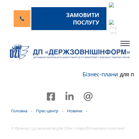
ЗАМОВИТИ
ПОСЛУГУ
Бізнес-плани
для пе
Головна
-
Прес-центр
-
Новини
-
У Франції суд визнав водіїв Über співробітниками компанії