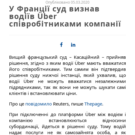
Опубліковано 05.03.2020
У Франції суд визнав
водіїв Über
співробітниками компанії
Вищий французький суд – Касаційний – прийняв
рішення, згідно з яким водії Über мають вважатися
його співробітниками. Тим самим він підтвердив
рішення суду нижчої інстанції, який ухвалив, що
водії Über не можуть вважатися незалежними
підрядниками, так як вони не можуть шукати самі
клієнтів і встановлювати ціни.
Про це
повідомило
Reuters, пише
Thepage
.
При підключенні до платформи Über між водієм і
компанією встановлюються відносини
субординації, йдеться в рішенні суду. Тому водій
надає послуги не як самозайнята особа, а як