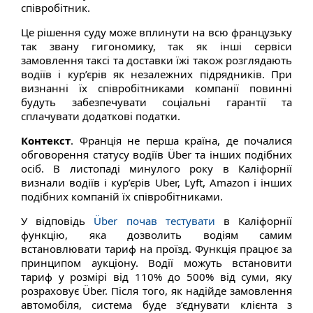
співробітник.
Це рішення суду може вплинути на всю французьку
так звану гигономику, так як інші сервіси
замовлення таксі та доставки їжі також розглядають
водіїв і кур’єрів як незалежних підрядників. При
визнанні їх співробітниками компанії повинні
будуть забезпечувати соціальні гарантії та
сплачувати додаткові податки.
Контекст
. Франція не перша країна, де почалися
обговорення статусу водіїв Über та інших подібних
осіб. В листопаді минулого року в Каліфорнії
визнали водіїв і кур’єрів Uber, Lyft, Amazon і інших
подібних компаній їх співробітниками.
У відповідь
Über почав тестувати
в Каліфорнії
функцію, яка дозволить водіям самим
встановлювати тариф на проїзд. Функція працює за
принципом аукціону. Водії можуть встановити
тариф у розмірі від 110% до 500% від суми, яку
розраховує Über. Після того, як надійде замовлення
автомобіля, система буде з’єднувати клієнта з