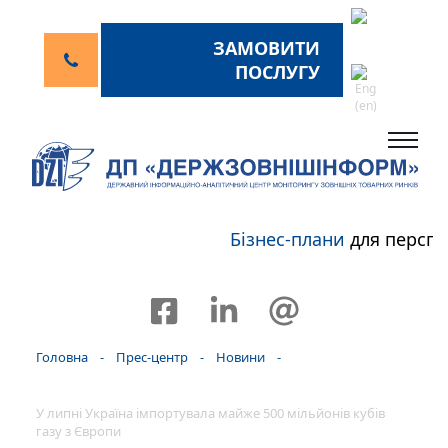
ЗАМОВИТИ
ПОСЛУГУ
Бізнес-плани
для перспе
Головна
-
Прес-центр
-
Новини
-
У липні Україна імпортувала майже 500 мільйонів кубів
газу з Європи