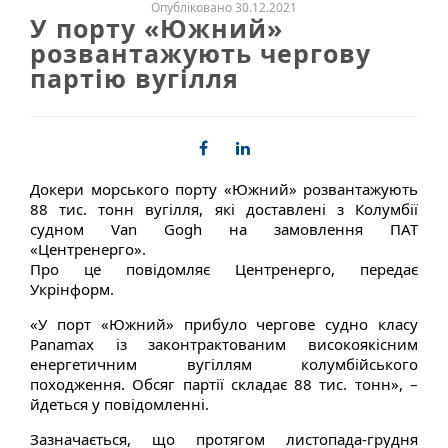
Опубліковано 30.12.2021
У порту «Южний»
розвантажують чергову
партію вугілля
Докери морського порту «Южний» розвантажують
88 тис. тонн вугілля, які доставлені з Колумбії
судном Van Gogh на замовлення ПАТ
«Центренерго».
Про це повідомляє Центренерго, передає
Укрінформ.
«У порт «Южний» прибуло чергове судно класу
Panamax із законтрактованим високоякісним
енергетичним вугіллям колумбійського
походження. Обсяг партії складає 88 тис. тонн», –
йдеться у повідомленні.
Зазначається, що протягом листопада-грудня