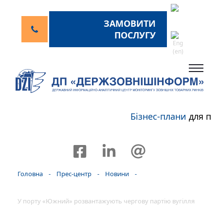
ЗАМОВИТИ
ПОСЛУГУ
Бізнес-плани
для пе
Головна
-
Прес-центр
-
Новини
-
У порту «Южний» розвантажують чергову партію вугілля