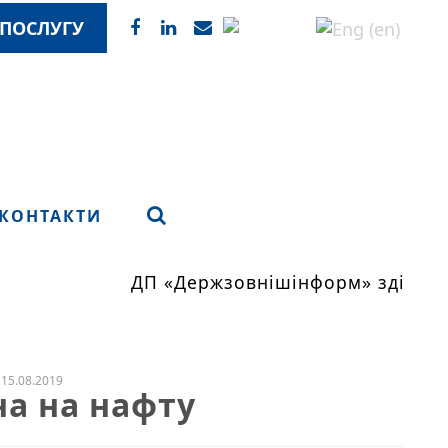
ПОСЛУГУ
КОНТАКТИ
ДП «Держзовнішінформ» здійсню
15.08.2019
іна на нафту