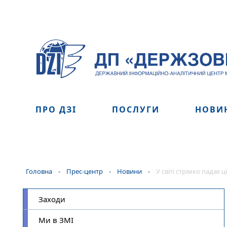
ПРО ДЗІ
ПОСЛУГИ
НОВИ
Головна
-
Прес-центр
-
Новини
-
У світі стрімко падає ц
Заходи
Ми в ЗМІ