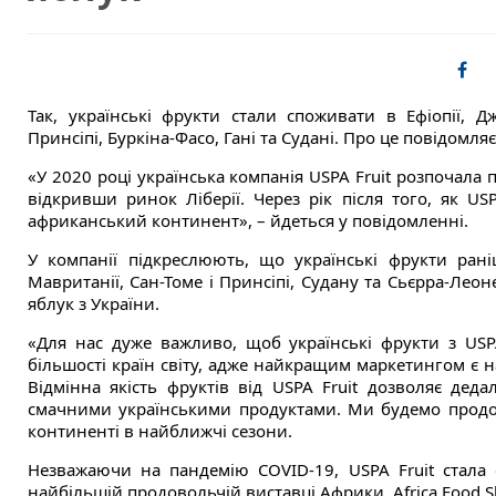
Так, українські фрукти стали споживати в Ефіопії, Дж
Принсіпі, Буркіна-Фасо, Гані та Судані. Про це повідомля
«У 2020 році українська компанія USPA Fruit розпочала
відкривши ринок Ліберії. Через рік після того, як US
африканський континент», – йдеться у повідомленні.
У компанії підкреслюють, що українські фрукти рані
Мавританії, Сан-Томе і Принсіпі, Судану та Сьєрра-Леон
яблук з України.
«Для нас дуже важливо, щоб українські фрукти з USP
більшості країн світу, адже найкращим маркетингом є н
Відмінна якість фруктів від USPA Fruit дозволяє деда
смачними українськими продуктами. Ми будемо прод
континенті в найближчі сезони.
Незважаючи на пандемію COVID-19, USPA Fruit стала 
найбільшій продовольчій виставці Африки, Africa Food 