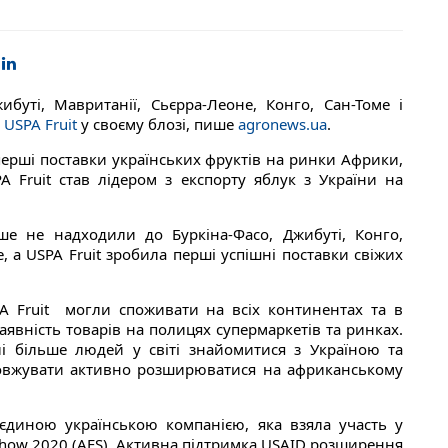
ибуті, Мавританії, Сьєрра-Леоне, Конго, Сан-Томе і
є
USPA Fruit
у своєму блозі, пише
agronews.ua
.
 перші поставки українських фруктів на ринки Африки,
PA Fruit став лідером з експорту яблук з України на
ше не надходили до Буркіна-Фасо, Джибуті, Конго,
е, а USPA Fruit зробила перші успішні поставки свіжих
A Fruit могли споживати на всіх континентах та в
аявність товарів на полицях супермаркетів та ринках.
лі більше людей у ​​світі знайомитися з Україною та
овжувати активно розширюватися на африканському
єдиною українською компанією, яка взяла участь у
Show 2020 (AFS). Активна підтримка USAID розширення