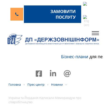
ЗАМОВИТИ
ПОСЛУГУ
Бізнес-плани
для пер
Головна
-
Прес-центр
-
Новини
-
Україна та Йорданія підписали Меморандум про
співробітництво