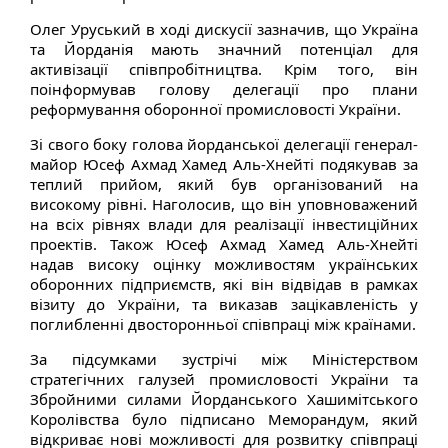
Олег Уруський в ході дискусії зазначив, що Україна
та Йорданія мають значний потенціал для
активізації співпробітництва. Крім того, він
поінформував голову делегації про плани
реформування оборонної промисловості України.
Зі свого боку голова йорданської делегації генерал-
майор Юсеф Ахмад Хамед Аль-Хнейті подякував за
теплий прийом, який був організований на
високому рівні. Наголосив, що він уповноважений
на всіх рівнях влади для реалізації інвестиційних
проектів. Також Юсеф Ахмад Хамед Аль-Хнейті
надав високу оцінку можливостям українських
оборонних підприємств, які він відвідав в рамках
візиту до України, та виказав зацікавленість у
поглибленні двосторонньої співпраці між країнами.
За підсумками зустрічі між Міністерством
стратегічних галузей промисловості України та
Збройними силами Йорданського Хашимітського
Королівства було підписано Меморандум, який
відкриває нові можливості для розвитку співпраці