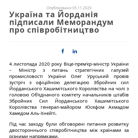
Опубліковано 05.11.2020
Україна та Йорданія
підписали Меморандум
про співробітництво
4 листопада 2020 року Віце-прем’єр-міністр України
– Міністр з питань стратегічних галузей
промисловості України Олег Уруський провів
зустріч з офіційною делегацією Збройних сил
Йорданського Хашимітського Королівства на чолі з
головою Об’єднаного комітету начальників штабів
Збройних Сил Йорданського Хашимітського
Королівства генерал-майором Юсефом Ахмадом
Хамедом Аль-Хнейті.
Під час заходу були обговорені питання розвитку
двостороннього співробітництва між країнами за
різними напрямками.