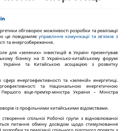
ргетики обговорює можливості розробки та реалізації
Про це повідомляє
управління комунікації та зв’язків з
ті та енергозбереження.
оле для «зелених» інвестицій в Україні презентував
ькому бізнесу на II Українсько-китайському форумі
П України та Китайською асоціацією з розвитку
 сфері енергоефективності та «зеленій» енергетиці.
гоефективності та Національною енергетичною
ершого віце-прем’єр-міністра України – Міністра
.
ворів із профільними китайськими відомствами.
о створення спільної Робочої групи з відновлюваної
ються питання обміну досвідом щодо стимулювання
розробки та реалізації спільного пілотного проекту з