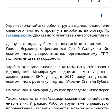
Українсько-китайська робоча група з відновлюваної ене
спільного пілотного проекту з виробництва біогазу. 
громадськістю
Державного агентства з енергоефективнос
Діючу законодавчу базу та інвестиційно-сприятливе п
Голова Держенергоефективності Сергій Савчук китайс
економічного співробітництва, організованому ТП
підприємництва за кордоном.
Україна вже започаткувала з Китаєм тісну співпрацю у
Відповідний Меморандум підписано між Держенер
адміністрацією КНР у грудні 2017 року за участю П
економічного розвитку і торгівлі України Степана Кубіва
На виконання Меморандуму вже проведено низку перего
Також, спільно із китайськими компаніями ініційован
енергетики. У рамках Робочої групи вже опрацьову
впровадження «зелених» проектів, а також можливостей 