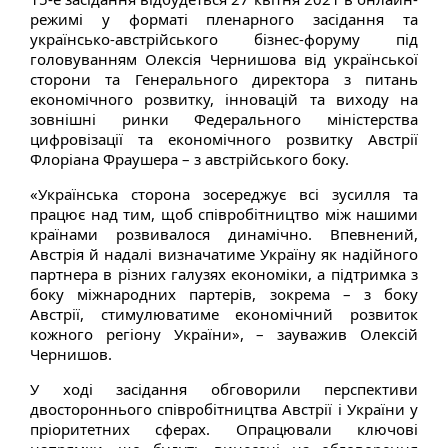
режимі у форматі пленарного засідання та
українсько-австрійського бізнес-форуму під
головуванням Олексія Чернишова від української
сторони та Генерального директора з питань
економічного розвитку, інновацій та виходу на
зовнішні ринки Федерального міністерства
цифровізації та економічного розвитку Австрії
Флоріана Фраушера – з австрійського боку.
«Українська сторона зосереджує всі зусилля та
працює над тим, щоб співробітництво між нашими
країнами розвивалося динамічно. Впевнений,
Австрія й надалі визначатиме Україну як надійного
партнера в різних галузях економіки, а підтримка з
боку міжнародних партерів, зокрема – з боку
Австрії, стимулюватиме економічний розвиток
кожного регіону України», – зауважив Олексій
Чернишов.
У ході засідання обговорили перспективи
двостороннього співробітництва Австрії і України у
пріоритетних сферах. Опрацювали ключові