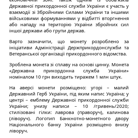
Державної прикордонної служби України є участь у
взаємодії зі Збройними Силами України та іншими
військовими формуваннями у відбитті вторгнення
або нападу на територію України збройних сил
іншої держави або групи держав.
Варто зазначити, що монету розроблено за
ініціативи Адміністрації Держприкордонслужби та
Ветеранської організації прикордонного відомства.
Зроблена монета зі сплаву на основі цинку. Монета
«Державна прикордонна служба України»
номіналом 10 грн виходить тиражем 1 млн штук.
На аверсі монети розміщено: угорі – малий
Державний Герб України, під яким напис Україна; у
центрі – емблему Державної прикордонної служби
України; унизу написи – 10 /гривень/2020;
стилізовані гілки: лаврова (праворуч), калинова
(ліворуч). Логотип Банкнотно-монетного двору
Національного банку України розміщено внизу
ліворуч.