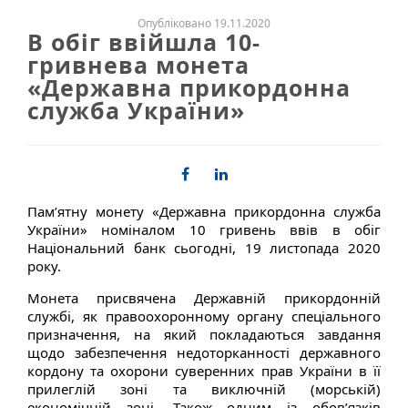
Опубліковано 19.11.2020
В обіг ввійшла 10-
гривнева монета
«Державна прикордонна
служба України»
Пам’ятну монету «Державна прикордонна служба
України» номіналом 10 гривень ввів в обіг
Національний банк сьогодні, 19 листопада 2020
року.
Монета присвячена Державній прикордонній
службі, як правоохоронному органу спеціального
призначення, на який покладаються завдання
щодо забезпечення недоторканності державного
кордону та охорони суверенних прав України в її
прилеглій зоні та виключній (морській)
економічній зоні. Також одним із обов’язків