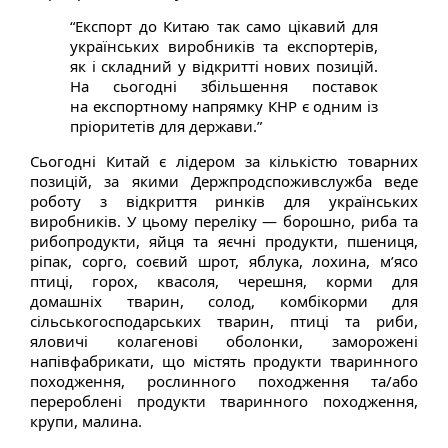
“Експорт до Китаю так само цікавий для
українських виробників та експортерів,
як і складний у відкритті нових позицій.
На сьогодні збільшення поставок
на експортному напрямку КНР є одним із
пріоритетів для держави.”
Сьогодні Китай є лідером за кількістю товарних
позицій, за якими Держпродспоживслужба веде
роботу з відкриття ринків для українських
виробників. У цьому переліку — борошно, риба та
рибопродукти, яйця та яєчні продукти, пшениця,
ріпак, сорго, соєвий шрот, яблука, лохина, м’ясо
птиці, горох, квасоля, черешня, корми для
домашніх тварин, солод, комбікорми для
сільськогосподарських тварин, птиці та риби,
яловичі колагенові оболонки, заморожені
напівфабрикати, що містять продукти тваринного
походження, рослинного походження та/або
перероблені продукти тваринного походження,
крупи, малина.