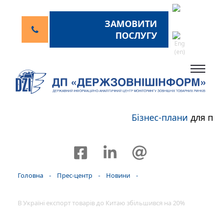
ЗАМОВИТИ
ПОСЛУГУ
Бізнес-плани
для пе
Головна
-
Прес-центр
-
Новини
-
В Україні експорт товарів до Китаю збільшився на 20%