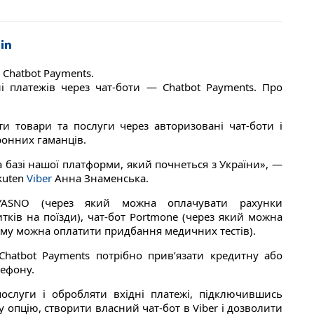
 Chatbot Payments.
ні платежів через чат-боти — Chatbot Payments. Про
ти товари та послуги через авторизовані чат-боти і
ронних гаманців.
а базі нашої платформи, який почнеться з України», —
kuten
Viber
Анна Знаменська.
 YASNO (через який можна оплачувати рахунки
итків на поїзди), чат-бот Portmone (через який можна
ому можна оплатити придбання медичних тестів).
hatbot Payments потрібно прив’язати кредитну або
лефону.
ослуги і обробляти вхідні платежі, підключившись
 опцію, створити власний чат-бот в Viber і дозволити