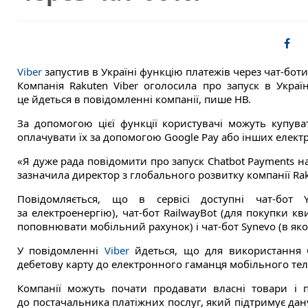
Viber
запустив в Україні функцію платежів через чат-боти
Компанія Rakuten Viber оголосила про запуск в Украї
це йдеться в повідомленні компанії, пише НВ.
За допомогою цієї функції користувачі можуть купува
оплачувати їх за допомогою Google Pay або інших елект
«Я дуже рада повідомити про запуск Chatbot Payments н
зазначила директор з глобального розвитку компанії Ra
Повідомляється, що в сервісі доступні чат-бот
за електроенергію), чат-бот RailwayBot (для покупки кв
поповнювати мобільний рахунок) і чат-бот Synevo (в як
У повідомленні
Viber
йдеться, що для використання C
дебетову карту до електронного гаманця мобільного те
Компанії можуть почати продавати власні товари і п
до постачальника платіжних послуг, який підтримує дану