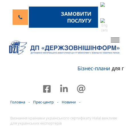
ЗАМОВИТИ
ПОСЛУГУ
Бізнес-плани
для пе
Головна
-
Прес-центр
-
Новини
-
Визнання країнами українського сертифікату Halal важливе
для українських експортерів