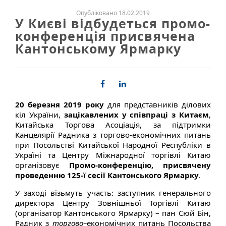
Опубліковано 18.02.2019
У Києві відбудеться промо-
конференція присвячена
Кантонському Ярмарку
20 березня 2019 року
для представників ділових
кіл України,
зацікавлених у співпраці з Китаєм
,
Китайська Торгова Асоціація, за підтримки
Канцелярії Радника з торгово-економічних питань
при Посольстві Китайської Народної Республіки в
Україні та Центру Міжнародної торгівлі Китаю
організовує
Промо-конференцію, присвячену
проведенню 125-ї сесії Кантонського Ярмарку
.
У заході візьмуть участь: заступник генерального
директора Центру Зовнішньої Торгівлі Китаю
(організатор Кантонського Ярмарку) – пан Сюй Бін,
Радник з
торгово
–
економічних питань Посольства