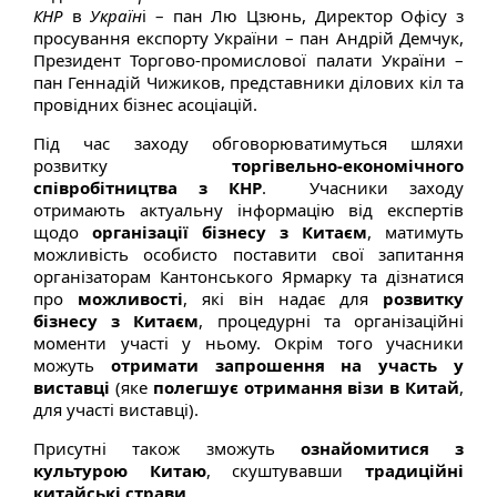
КНР
в
Україн
і – пан Лю Цзюнь, Директор Офісу з
просування експорту України – пан Андрій Демчук,
Президент Торгово-промислової палати України –
пан Геннадій Чижиков, представники ділових кіл та
провідних бізнес асоціацій.
Під час заходу обговорюватимуться шляхи
розвитку
торгівельно-економічного
співробітництва з КНР
. Учасники заходу
отримають актуальну інформацію від експертів
щодо
організації бізнесу з Китаєм
, матимуть
можливість особисто поставити свої запитання
організаторам Кантонського Ярмарку та дізнатися
про
можливості
, які він надає для
розвитку
бізнесу з Китаєм
, процедурні та організаційні
моменти участі у ньому. Окрім того учасники
можуть
отримати запрошення на участь у
виставці
(яке
полегшує отримання візи в Китай
,
для участі виставці).
Присутні також зможуть
ознайомитися з
культурою Китаю
, скуштувавши
традиційні
китайські страви
.