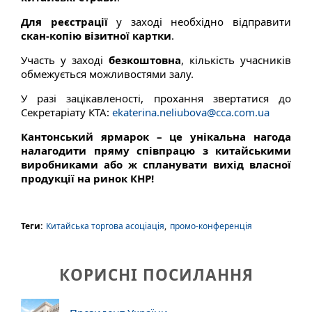
Для реєстрації
у заході необхідно відправити
скан-копію візитної картки
.
Участь у заході
безкоштовна
, кількість учасників
обмежується можливостями залу.
У разі зацікавленості, прохання звертатися до
Секретаріату КТА:
ekaterina.neliubova@cca.com.ua
Кантонський ярмарок – це унікальна нагода
налагодити пряму співпрацю з китайськими
виробниками або ж спланувати вихід власної
продукції на ринок КНР!
Теги:
Китайська торгова асоціація
,
промо-конференція
КОРИСНІ ПОСИЛАННЯ