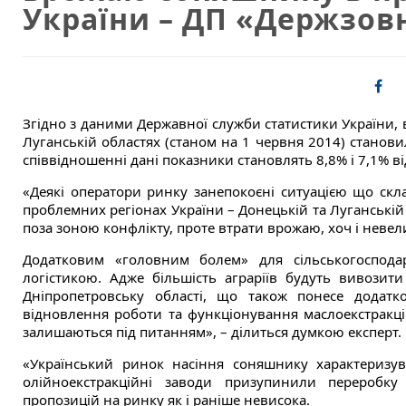
України – ДП «Держзо
Згідно з даними Державної служби статистики України, 
Луганській областях (станом на 1 червня 2014) становил
співвідношенні дані показники становлять 8,8% і 7,1% ві
«Деякі оператори ринку занепокоєні ситуацією що ск
проблемних регіонах України – Донецькій та Луганській 
поза зоною конфлікту, проте втрати врожаю, хоч і невел
Додатковим «головним болем» для сільськогоспода
логістикою. Адже більшість аграріїв будуть вивозити
Дніпропетровську області, що також понесе додатко
відновлення роботи та функціонування маслоекстракц
залишаються під питанням», – ділиться думкою експерт.
«Український ринок насіння соняшнику характеризув
олійноекстракційні заводи призупинили переробку 
пропозицій на ринку як і раніше невисока.