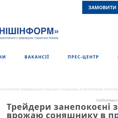
ЗАМОВИТИ 
НИ
ВАКАНСІЇ
ПРЕС-ЦЕНТР
оєні збором прийдешнього врожаю соняшнику в проблемних регіонах
Опубліковано 
Трейдери занепокоєні
врожаю соняшнику в п