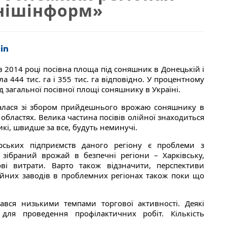
внішінформ»
в 2014 році посівна площа під соняшник в Донецькій і
а 444 тис. га і 355 тис. га відповідно. У процентному
д загальної посівної площі соняшнику в Україні.
лалася зі збором прийдешнього врожаю соняшнику в
областях. Велика частина посівів олійної знаходиться
икі, швидше за все, будуть неминучі.
рських підприємств даного регіону є проблеми з
 зібраний врожай в безпечні регіони – Харківську,
ві витрати. Варто також відзначити, перспективи
ійних заводів в проблемних регіонах також поки що
ався низькими темпами торгової активності. Деякі
для проведення профілактичних робіт. Кількість