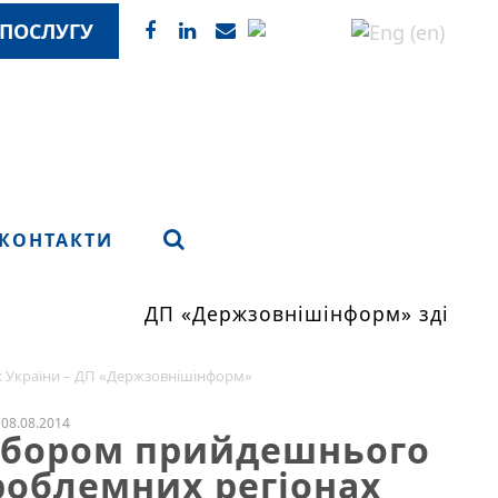
ПОСЛУГУ
КОНТАКТИ
ДП «Держзовнішінформ» здійснює
 України – ДП «Держзовнішінформ»
08.08.2014
 збором прийдешнього
роблемних регіонах