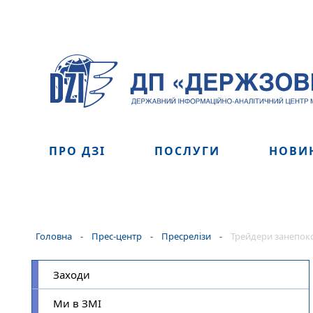
ПРО ДЗІ
ПОСЛУГИ
НОВИ
Головна
-
Прес-центр
-
Пресрелізи
-
Трейдери занепок
Заходи
Ми в ЗМІ