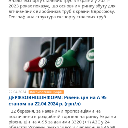
Аналіз експорту сталевих труб з України у 2021-
2023 роках показує, що основним ринку збуту для
вітчизняних виробників труб є країни Євросоюзу.
Географічна структура експорту сталевих труб ...
22.04.2024
#Держзовнішінформ
ДЕРЖЗОВНІШІНФОРМ: Рівень цін на А-95
станом на 22.04.2024 р. (грн/л)
22 березня, за наявними пропозиціями на
постачання в роздрібній торгівлі на ринку України
рівень цін на А-95 за даними 3320 (+1) АЗС у 24
областях України, знаходився у діапазоні від 46,99