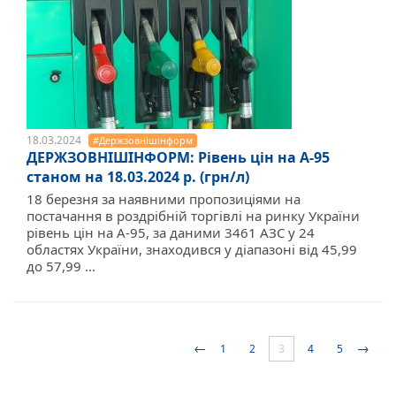
18.03.2024
#Держзовнішінформ
ДЕРЖЗОВНІШІНФОРМ: Рівень цін на А-95
станом на 18.03.2024 р. (грн/л)
18 березня за наявними пропозиціями на
постачання в роздрібній торгівлі на ринку України
рівень цін на А-95, за даними 3461 АЗС у 24
областях України, знаходився у діапазоні від 45,99
до 57,99 ...
←
→
1
2
3
4
5