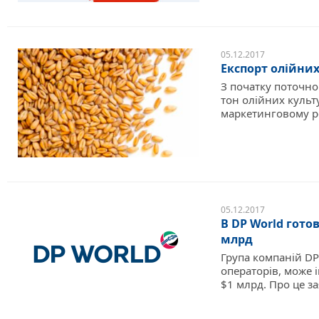
05.12.2017
Експорт олійних
З початку поточно
тон олійних культу
маркетинговому ро
05.12.2017
В DP World гото
млрд
Група компаній DP
операторів, може 
$1 млрд. Про це за