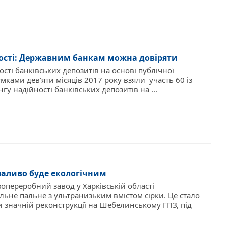
ості: Державним банкам можна довіряти
ості банківських депозитів на основі публічної
умками дев’яти місяців 2017 року взяли участь 60 із
гу надійності банківських депозитів на ...
паливо буде екологічним
переробний завод у Харківській області
ьне пальне з ультранизьким вмістом сірки. Це стало
значній реконструкції на Шебелинському ГПЗ, під