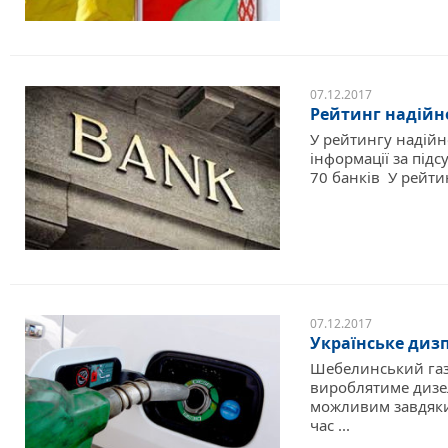
07.12.2017
Рейтинг надійн
У рейтингу надійн
інформації за підс
70 банків У рейтин
07.12.2017
Українське диз
Шебелинський газо
вироблятиме дизел
можливим завдяки 
час ...