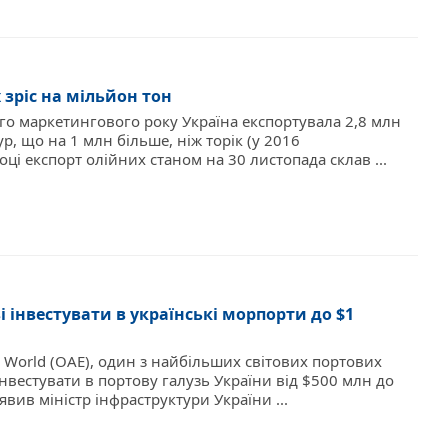
 зріс на мільйон тон
го маркетингового року Україна експортувала 2,8 млн
р, що на 1 млн більше, ніж торік (у 2016
ці експорт олійних станом на 30 листопада склав ...
ві інвестувати в українські морпорти до $1
 World (ОАЕ), один з найбільших світових портових
інвестувати в портову галузь України від $500 млн до
явив міністр інфраструктури України ...