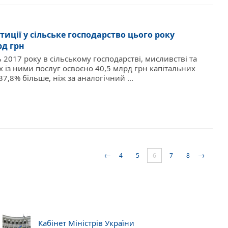
тиції у сільське господарство цього року
рд грн
 2017 року в сільському господарстві, мисливстві та
х із ними послуг освоєно 40,5 млрд грн капітальних
37,8% більше, ніж за аналогічний ...
←
→
4
5
6
7
8
Кабінет Міністрів України