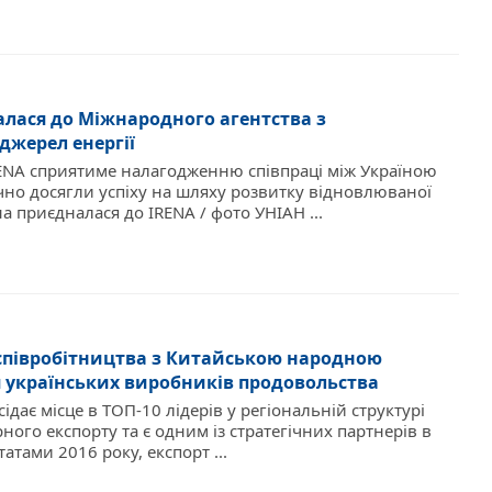
алася до Міжнародного агентства з
джерел енергії
ENA сприятиме налагодженню співпраці між Україною
начно досягли успіху на шляху розвитку відновлюваної
а приєдналася до IRENA / фото УНІАН ...
співробітництва з Китайською народною
я українських виробників продовольства
ідає місце в ТОП-10 лідерів у регіональній структурі
ного експорту та є одним із стратегічних партнерів в
татами 2016 року, експорт ...