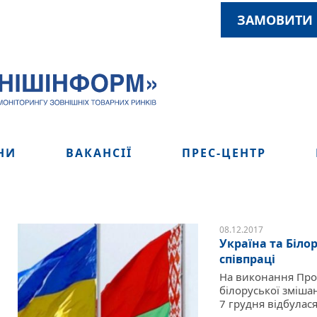
ЗАМОВИТИ 
НИ
ВАКАНСІЇ
ПРЕС-ЦЕНТР
08.12.2017
Україна та Біл
співпраці
На виконання Прот
білоруської змішан
7 грудня відбулася