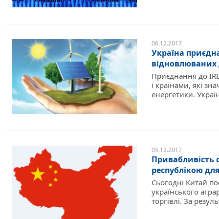
06.12.2017
Україна приєдн
відновлюваних 
Приєднання до IR
і країнами, які з
енергетики. Україн
05.12.2017
Привабливість 
республікою дл
Сьогодні Китай пос
українського аграр
торгівлі. За резуль