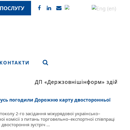
ПОСЛУГУ
КОНТАКТИ
ДП «Держзовнішінформ» здійснює мо
орусь погодили Дорожню карту двосторонньої
околу 2-го засідання міжурядової українсько–
ої комісії з питань торговельно–експортної співпраці
 двостороння зустріч ...