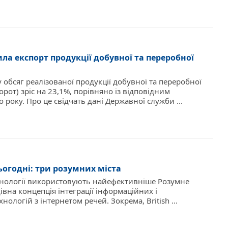
ла експорт продукції добувної та переробної
 обсяг реалізованої продукції добувної та переробної
рот) зріс на 23,1%, порівняно із відповідним
року. Про це свідчать дані Державної служби ...
огодні: три розумних міста
хнології використовують найефективніше Розумне
дівна концепція інтеграції інформаційних і
нологій з інтернетом речей. Зокрема, British ...