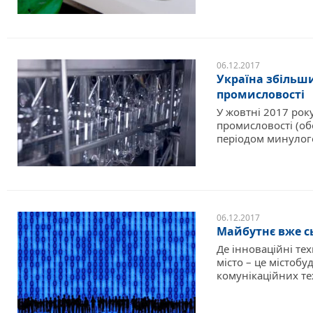
06.12.2017
Україна збільши
промисловості
У жовтні 2017 року
промисловості (обо
періодом минулого 
06.12.2017
Майбутнє вже сь
Де інноваційні те
місто – це містобу
комунікаційних тех