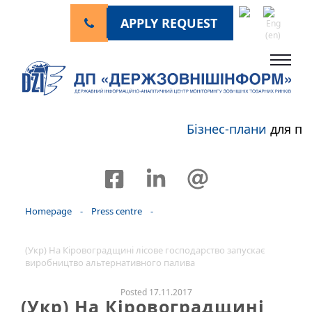
APPLY REQUEST
Бізнес-плани
для пе
Homepage
-
Press centre
-
(Укр) На Кіровоградщині лісове господарство запускає
виробництво альтернативного палива
Posted 17.11.2017
(Укр) На Кіровоградщині