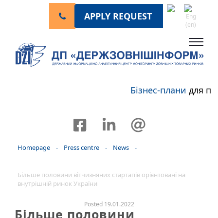
APPLY REQUEST
Бізнес-плани
для пе
Homepage
-
Press centre
-
News
-
Більше половини вітчизняних стартапів орієнтовані на
внутрішній ринок України
Posted 19.01.2022
Більше половини