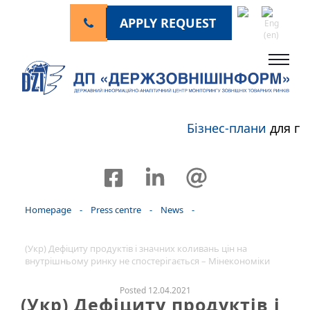
APPLY REQUEST
Бізнес-плани
для пе
Homepage
-
Press centre
-
News
-
(Укр) Дефіциту продуктів і значних коливань цін на
внутрішньому ринку не спостерігається – Мінекономіки
Posted 12.04.2021
(Укр) Дефіциту продуктів і