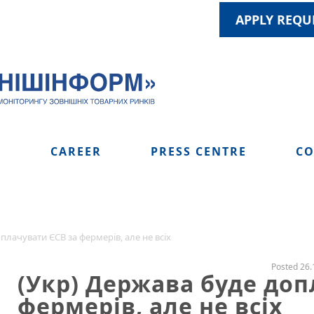
APPLY REQU
S
CAREER
PRESS CENTRE
CO
плачувати ЄСВ за фермерів, але не всіх
Posted 26.
(Укр) Держава буде доп
фермерів, але не всіх