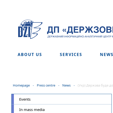
ABOUT US
SERVICES
NEW
Homepage
-
Press centre
-
News
-
(Укр) Держава буде до
Events
In mass media