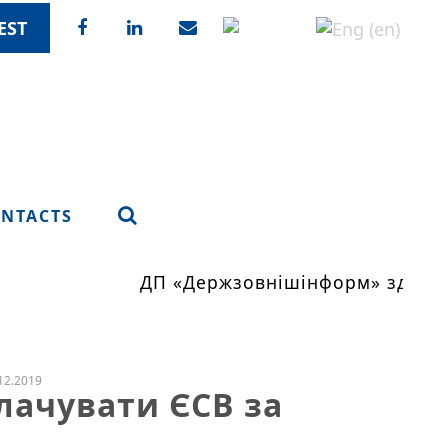
EST
NTACTS
ДП «Держзовнішінформ» здійсню
12.2019
лачувати ЄСВ за