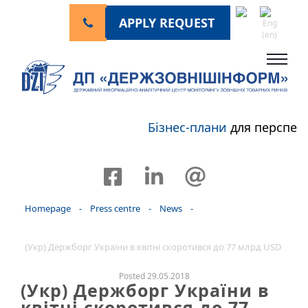
APPLY REQUEST
Бізнес-плани
для перспек
Homepage
-
Press centre
-
News
-
(Укр) Держборг України в квітні скоротився до 77 млрд USD
Posted 29.05.2018
(Укр) Держборг України в
квітні скоротився до 77